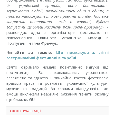
або проживають в Португалії. Такі події дуже важливі
для української громади, вони допомагають
згуртувати людей, познайомитись один з одним, в
процесі народжуються нові проекти та ідеї. Нас вже
запросили повторити захід в жовтні, будемо
готувати ще більш насичену, розширену програму!
», –
розповідає одна з організаторів фестивалю та
співзасновник Спільноти української молоді в
Португалії Тетяна Франчук.
Читайте за темою:
Що посмакувати: літні
гастрономічні фестивалі в Україні
Свято отримало чимало позитивних відгуків від
португальців. Всі захоплювались українською
завзятістю та єдністю. І, звичайно, гостей фестивалю
вразила краса та розмаїття української культури,
музики та традицій. За словами відвідувачів, такі
емоції викликали неабияке бажання пізнати Україну
ще ближче. GU
СХОЖІ ПУБЛІКАЦІЇ