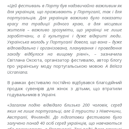
«
Цей фестиваль в Порту був надзвичайно важливим як
для українців, що проживають у Португалії, так і для
португальців. Для українців важливо було показати
красу та традиції рідного краю, а для місцевих
жителів – важливо зрозуміти, що українці не лише
заробітчани, а й культурні і дуже відкриті
люди
.
Українська молодь у Португалії довела, що вона – дуже
відповідальна і організована, планування і проведення
заходу відбулося на вищому рівні
», – зазначила
Світлана Оксюта, організатор фестивалю, автор блогу
про українську моду португальською мовою
A
Beleza
Ucraniana
.
В рамках фестивалю постійно відбувався благодійний
продаж сувенірів для жінок з дітьми, що втратили
годувальників в Україні.
«
Загалом подію відвідало близько 200 чоловік, серед
яких не лише португальці, але й туристи з Німеччини,
Австралії, Фінляндії. До підготовки фестивалю було
залучено понад 40 осіб серед українців, що навчаються