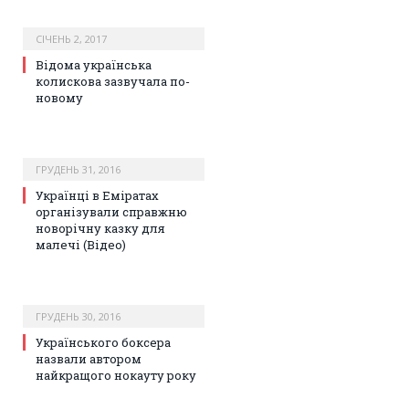
СІЧЕНЬ 2, 2017
Відома українська
колискова зазвучала по-
новому
ГРУДЕНЬ 31, 2016
Українці в Еміратах
організували справжню
новорічну казку для
малечі (Відео)
ГРУДЕНЬ 30, 2016
Українського боксера
назвали автором
найкращого нокауту року