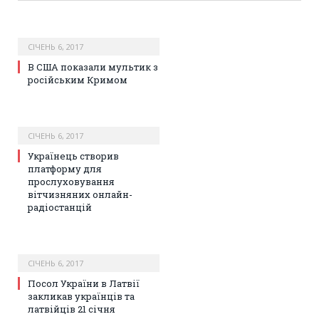
СІЧЕНЬ 6, 2017
В США показали мультик з
російським Кримом
СІЧЕНЬ 6, 2017
Українець створив
платформу для
прослуховування
вітчизняних онлайн-
радіостанцій
СІЧЕНЬ 6, 2017
Посол України в Латвії
закликав українців та
латвійців 21 січня