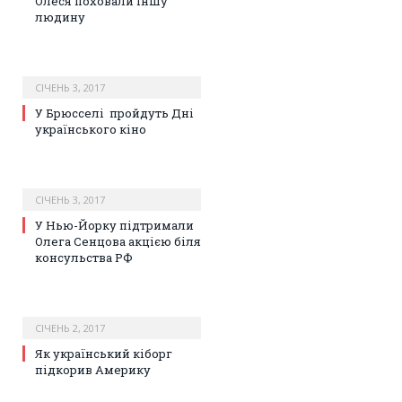
Олеся поховали іншу
людину
СІЧЕНЬ 3, 2017
У Брюсселі пройдуть Дні
українського кіно
СІЧЕНЬ 3, 2017
У Нью-Йорку підтримали
Олега Сенцова акцією біля
консульства РФ
СІЧЕНЬ 2, 2017
Як український кіборг
підкорив Америку