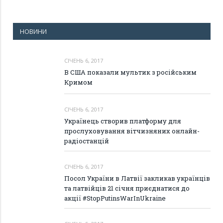
НОВИНИ
СІЧЕНЬ 6, 2017
В США показали мультик з російським
Кримом
СІЧЕНЬ 6, 2017
Українець створив платформу для
прослуховування вітчизняних онлайн-
радіостанцій
СІЧЕНЬ 6, 2017
Посол України в Латвії закликав українців
та латвійців 21 січня приєднатися до
акції #StopPutinsWarInUkraine