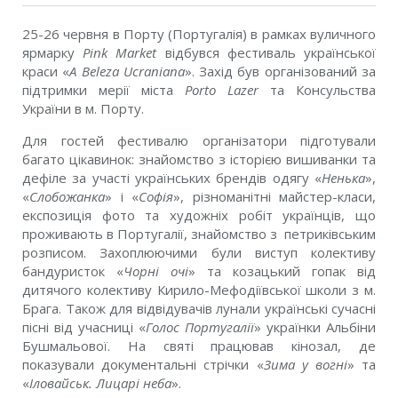
25-26 червня в Порту (Португалія) в рамках вуличного
ярмарку
Pink Market
відбувся фестиваль української
краси «
A Beleza Ucraniana
». Захід був організований за
підтримки мерії міста
Porto Lazer
та Консульства
України в м. Порту.
Для гостей фестивалю організатори підготували
багато цікавинок: знайомство з історією вишиванки та
дефіле за участі українських брендів одягу «
Ненька
»,
«
Слобожанка
» і «
Софія
», різноманітні майстер-класи,
експозиція фото та художніх робіт українців, що
проживають в Португалії, знайомство з петриківським
розписом. Захоплюючими були виступ колективу
бандуристок «
Чорні очі
» та козацький гопак від
дитячого колективу Кирило-Мефодіївської школи з м.
Брага. Також для відвідувачів лунали українські сучасні
пісні від учасниці «
Голос Португалії
» українки Альбіни
Бушмальової. На святі працював кінозал, де
показували документальні стрічки «
Зима у вогні
» та
«
Іловайськ. Лицарі неба
».