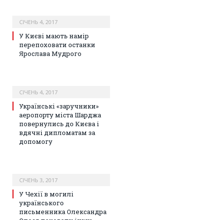
СІЧЕНЬ 4, 2017
У Києві мають намір
перепоховати останки
Ярослава Мудрого
СІЧЕНЬ 4, 2017
Українські «заручники»
аеропорту міста Шарджа
повернулись до Києва і
вдячні дипломатам за
допомогу
СІЧЕНЬ 3, 2017
У Чехії в могилі
українського
письменника Олександра