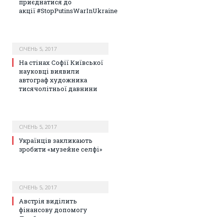
приєднатися до
акції #StopPutinsWarInUkraine
СІЧЕНЬ 5, 2017
На стінах Софії Київської
науковці виявили
автограф художника
тисячолітньої давнини
СІЧЕНЬ 5, 2017
Українців закликають
зробити «музейне селфі»
СІЧЕНЬ 5, 2017
Австрія виділить
фінансову допомогу