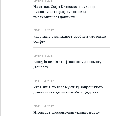
СІЧЕНЬ 5, 2017
На стінах Софії Київської науковці
виявили автограф художника
тисячолітньої давнини
СІЧЕНЬ 5, 2017
Українців закликають зробити «музейне
селфі»
СІЧЕНЬ 5, 2017
Австрія виділить фінансову допомогу
Донбасу
СІЧЕНЬ 4, 2017
Українців по всьому світу запрошують
долучитися до флешмобу «Щедрик»
СІЧЕНЬ 4, 2017
Нігерієць презентував україномовну