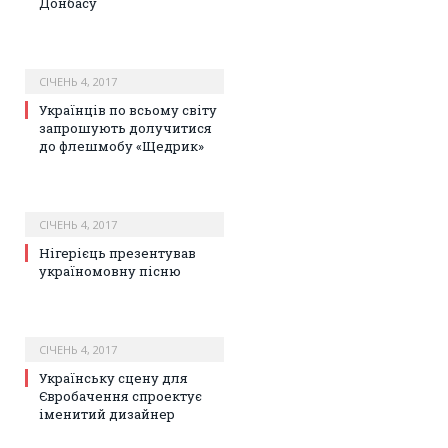
Донбасу
СІЧЕНЬ 4, 2017
Українців по всьому світу
запрошують долучитися
до флешмобу «Щедрик»
СІЧЕНЬ 4, 2017
Нігерієць презентував
україномовну пісню
СІЧЕНЬ 4, 2017
Українську сцену для
Євробачення спроектує
іменитий дизайнер