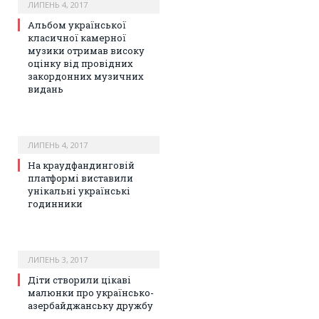
ЛИПЕНЬ 4, 2017
Альбом української
класичної камерної
музики отримав високу
оцінку від провідних
закордонних музичних
видань
ЛИПЕНЬ 4, 2017
На краудфандинговій
платформі виставили
унікальні українські
годинники
ЛИПЕНЬ 3, 2017
Діти створили цікаві
малюнки про українсько-
азербайджанську дружбу