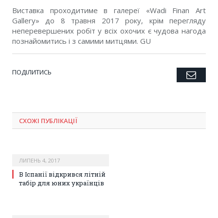
Виставка проходитиме в галереї «Wadi Finan Art
Gallery» до 8 травня 2017 року, крім перегляду
неперевершених робіт у всіх охочих є чудова нагода
познайомитись і з самими митцями. GU
ПОДІЛИТИСЬ
Emai
Twitter
Facebook
Google+
Pinterest
LinkedIn
Tumblr
СХОЖІ ПУБЛІКАЦІЇ
ЛИПЕНЬ 4, 2017
В Іспанії відкрився літній
табір для юних українців