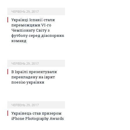
ЧЕРВЕНЬ 29, 2017
Українці Іспанії стали
переможцями VI-го
Чемпіонату Світу з
футболу серед діаспорних
команд
ЧЕРВЕНЬ 29, 2017
В Ізраїлі презентували
перекладену на іврит
поезію українки
ЧЕРВЕНЬ 29, 2017
Українець став призером
iPhone Photography Awards