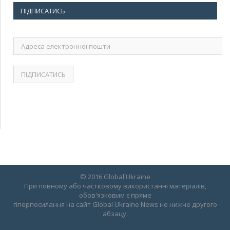
ПІДПИСАТИСЬ
Адреса
електронної
пошти
© 2016 Global Ukraine
При повному або частковому використанні матеріалів,
обов'язковим є пряме
гіперпосилання на сайт Global Ukraine News не нижче другого
абзацу.