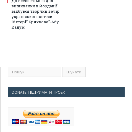
До Всесвітнього дня
вишиванки в Йорданії
відбувся творчий вечір
української поетеси
Вікторії Бричкової-Абу
Кадум
DONATE. ПІДТРИМАТИ ПРОЕКТ