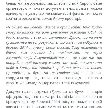
більш ніж загрозливих масштабів по всій Європі. Саме
організовуючи покази документальних фільмів, можна
привернути увагу до неправдивості фактів, які подає
країна-агресор в інформаційному просторі.
«
Я очікую
ініціювати
діалог в суспільстві. Тема Криму
знову піднялась на фоні ухвалення резолюції ООН, де
Росію відкрито визнали окупантом. Думаю, що на рівні
суспільства не всі розуміють, що саме там відбулось в
березні 2014 та чому Крим віддали. Тому важливим є
діалог між людьми (не політиками, не через
журналістику). Документалістика – це саме те, що
потрібно, щоб іноземці змогли самостійно осмислити
події в Криму та Україні і зробити власні висновки.
Принаймні, я дуже на це сподіваюсь
», – зазначає
координатор ініціативи, співзасновниця
Спільноти
української молоді у Португалії
Тетяна Франчук.
Документальна стрічка «
Крим, як це було
»
– історія
офіцерів, солдатів та матросів, які під час захоплення
Криму у лютому-березні 2014 року не зрадили своїй
присязі на вірність народу України. Це – фільм про тих,