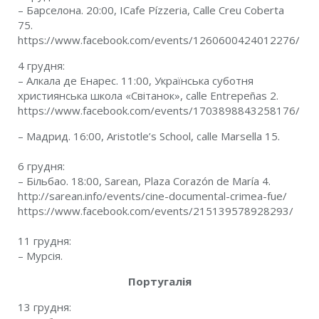
– Барселона. 20:00,
ICafe P
í
zzeria
,
Calle Creu Coberta
75.
https://www.facebook.com/events/1260600424012276/
4 грудня:
– Алкала де Енарес. 11:00,
Українська суботня
християнська школа «Світанок
», calle Entrepeñas 2.
https://www.facebook.com/events/1703898843258176/
–
Мадрид. 16:00, Aristotle’s School, calle Marsella 15.
6 грудня:
– Більбао. 18:00, Sarean, Plaza Corazón de María 4.
http://sarean.info/events/cine-documental-crimea-fue/
https://www.facebook.com/events/215139578928293/
11 грудня:
– Мурсія.
Португалія
13 грудня: