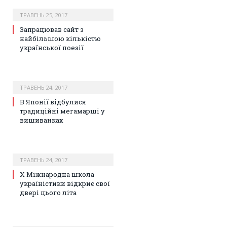
ТРАВЕНЬ 25, 2017
Запрацював сайт з
найбільшою кількістю
української поезії
ТРАВЕНЬ 24, 2017
В Японії відбулися
традиційні мегамарші у
вишиванках
ТРАВЕНЬ 24, 2017
Х Міжнародна школа
україністики відкриє свої
двері цього літа