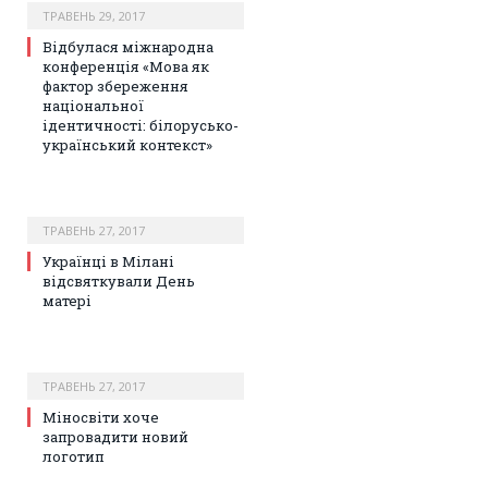
ТРАВЕНЬ 29, 2017
Відбулася міжнародна
конференція «Мова як
фактор збереження
національної
ідентичності: білорусько-
український контекст»
ТРАВЕНЬ 27, 2017
Українці в Мілані
відсвяткували День
матері
ТРАВЕНЬ 27, 2017
Міносвіти хоче
запровадити новий
логотип