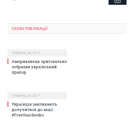
Emai
Twitter
Facebook
Google+
Pinterest
LinkedIn
Tumblr
СХОЖІ ПУБЛІКАЦІЇ
ТРАВЕНЬ 29, 2017
Американець оригінально
зобразив український
прапор
ТРАВЕНЬ 29, 2017
Українців закликають
долучитися до акції
#FreeSuschenko