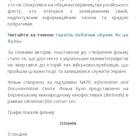
хто не спокусився на обіцянки керівництва російського
флоту, хто зіткнувся з залякуванням сімей,
надпотужним інформаційним тиском та зрадою
побратимів.
Читайте за темою:
Ізраїль побачив «Крим. Як це
було»
За словами авторів, поштовхом до створення фільму
стало те, що досі ніхто з українських кінематографістів
не звертався до історій тих військовослужбовців, що
пройшли ці важкі події та залишилися служити Україні.
Ф
і
льм створено за п
і
дтримки N
ATO Information and
Documentation Centre.
Ф
і
льм було представлено
на
Берл
і
нському м
і
жнародному к
і
нофестивал
і
(
Berlinale
) в
рамках
Ukrainian film corner
.
GU
Графік показів фільму:
Іспанія
3 грудня: