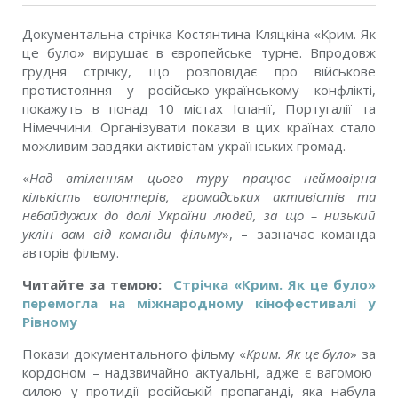
Документальна стрічка Костянтина Кляцкіна
«Крим. Як
це було»
вирушає в європейське турне.
Впродовж
грудня стрічку, що
розповідає про військове
протистояння у російсько-українському конфлікті,
покажуть в понад 10 містах Іспанії, Португалії та
Німеччини. Організувати покази в цих країнах стало
можливим завдяки активістам українських громад.
«
Над вт
і
ленням цього туру працю
є
неймов
і
рна
к
і
льк
і
сть волонтер
і
в, громадських актив
і
ст
і
в та
небайдужих до дол
і
Укра
ї
ни людей, за що – низький
укл
і
н вам в
і
д команди ф
і
льму
», – зазначає команда
авторів фільму.
Читайте за темою:
Стрічка «Крим. Як це було»
перемогла на міжнародному кінофестивалі у
Рівному
Покази документального фільму «
Крим. Як це було
» за
кордоном – надзвичайно актуальні, адже є вагомою
силою у протидії російській пропаганді, яка набула