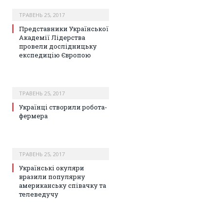
ТРАВЕНЬ 25, 2017
Представники Української
Академії Лідерства
провели дослідницьку
експедицію Європою
ТРАВЕНЬ 25, 2017
Українці створили робота-
фермера
ТРАВЕНЬ 25, 2017
Українські окуляри
вразили популярну
американську співачку та
телеведучу