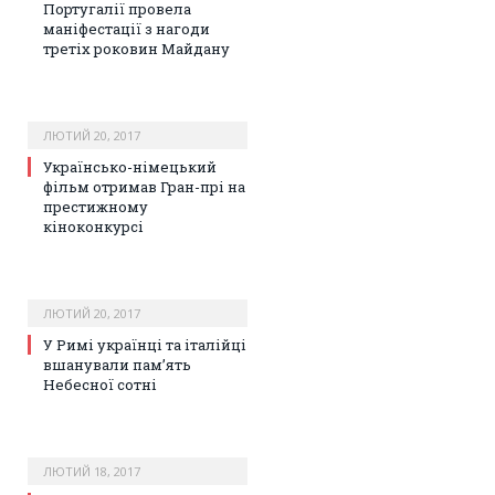
Португалії провела
маніфестації з нагоди
третіх роковин Майдану
ЛЮТИЙ 20, 2017
Українсько-німецький
фільм отримав Гран-прі на
престижному
кіноконкурсі
ЛЮТИЙ 20, 2017
У Римі українці та італійці
вшанували пам’ять
Небесної сотні
ЛЮТИЙ 18, 2017