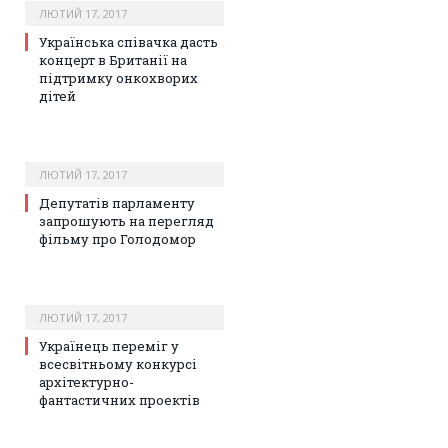
ЛЮТИЙ 17, 2017
Українська співачка дасть
концерт в Британії на
підтримку онкохворих
дітей
ЛЮТИЙ 17, 2017
Депутатів парламенту
запрошують на перегляд
фільму про Голодомор
ЛЮТИЙ 17, 2017
Українець переміг у
всесвітньому конкурсі
архітектурно-
фантастичних проектів