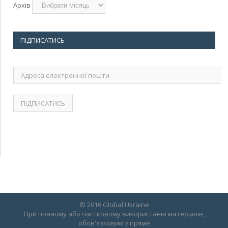
Архів
ПІДПИСАТИСЬ
Адреса
електронної
пошти
© 2016 Global Ukraine
При повному або частковому використанні матеріалів,
обов'язковим є пряме