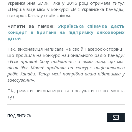
Українка Яна Білик, яка у 2016 році отримала титул
«Перша віце-міс» у конкурсі «Міс Українська Канада»,
підкорює Канаду своїм співом.
Читати за темою:
Українська співачка дасть
концерт в Британії на підтримку онкохворих
дітей
Так, виконавиця написала на своїй Facebook-сторінці,
що пройшла на конкурс національного радіо Канади
:
«
Усім привіт! Хочу поділитися з вами тим, що моя
пісня ‘For Mama’ пройшла на конкурс національного
радіо Канади. Тепер мені потрібна ваша підтримка у
голосуванні».
Підтримати виконавицю та послухати пісню можна
тут.
ПОДІЛИТИСЬ
Emai
Twitter
Facebook
Google+
Pinterest
LinkedIn
Tumblr