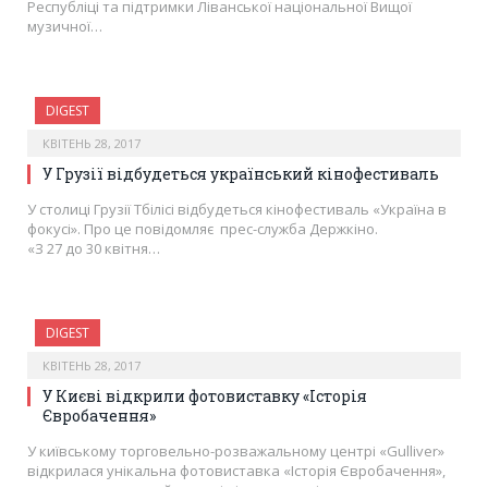
Республіці та підтримки Ліванської національної Вищої
музичної…
DIGEST
КВІТЕНЬ 28, 2017
У Грузії відбудеться український кінофестиваль
У столиці Грузії Тбілісі відбудеться кінофестиваль «Україна в
фокусі». Про це повідомляє прес-служба Держкіно.
«З 27 до 30 квітня…
DIGEST
КВІТЕНЬ 28, 2017
У Києві відкрили фотовиставку «Історія
Євробачення»
У київському торговельно-розважальному центрі «Gulliver»
відкрилася унікальна фотовиставка «Історія Євробачення»,