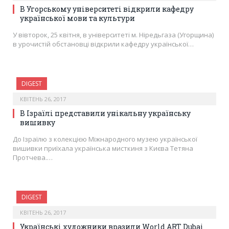
В Угорському університеті відкрили кафедру
української мови та культури
У вівторок, 25 квітня, в університеті м. Ніредьгаза (Угорщина)
в урочистій обстановці відкрили кафедру української…
DIGEST
КВІТЕНЬ 26, 2017
В Ізраїлі представили унікальну українську
вишивку
До Ізраїлю з колекцією Міжнародного музею української
вишивки приїхала українська мисткиня з Києва Тетяна
Протчева.…
DIGEST
КВІТЕНЬ 26, 2017
Українські художники вразили World ART Dubai