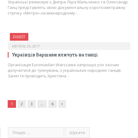
Українські режисери з Дніпра Лєра Мальченко та Олександр
Ганц представлять свою документальну короткометражну
стрічку «Метро» на міжнародному…
DIGEST
КВІТЕНЬ 25, 2017
Українців Варшави кличуть на танці
Організація Euromaidan-Warszawa запрошує усіх охочих
долучитися до тренувань з українських народних танців.
Заняття проводить Христина…
Наступня
1
2
3
…
6