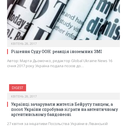
КВІТЕНЬ 28, 2017
Рішення Суду ООН: реакція іноземних ЗМІ
Автор: Марта Дьомочко, редактор Global Ukraine News 16
січня 2017 року Україна подала позов до…
DIGEST
КВІТЕНЬ 28, 2017
Українці зачарували жителів Бейруту танцем, а
посол України спробував зіграти на автентичному
аргентинському бандонеоні
27 квітня за ініціативи Посольства України в Ліванській