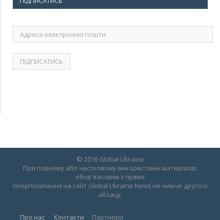
ПІДПИСАТИСЬ
Адреса
електронної
пошти
© 2016 Global Ukraine
При повному або частковому використанні матеріалів,
обов'язковим є пряме
гіперпосилання на сайт Global Ukraine News не нижче другого
абзацу.
Про нас
Контакти
Партнери