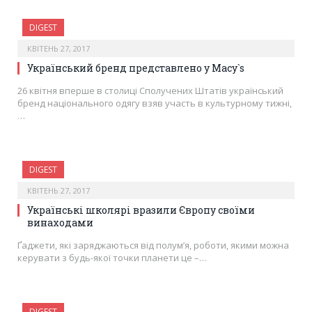
DIGEST
КВІТЕНЬ 27, 2017
Український бренд представлено у Macy`s
26 квітня вперше в столиці Сполучених Штатів український
бренд національного одягу взяв участь в культурному тижні,
…
DIGEST
КВІТЕНЬ 27, 2017
Українські школярі вразили Європу своїми
винаходами
Ґаджети, які заряджаються від полум’я, роботи, якими можна
керувати з будь-якої точки планети це –…
DIGEST