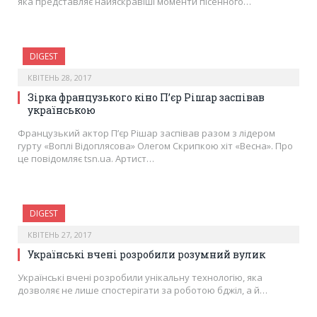
яка представляє найяскравіші моменти пісенного…
DIGEST
КВІТЕНЬ 28, 2017
Зірка французького кіно П’єр Рішар заспівав
українською
Французький актор П’єр Рішар заспівав разом з лідером
гурту «Воплі Відоплясова» Олегом Скрипкою хіт «Весна». Про
це повідомляє tsn.ua. Артист…
DIGEST
КВІТЕНЬ 27, 2017
Українські вчені розробили розумний вулик
Українські вчені розробили унікальну технологію, яка
дозволяє не лише спостерігати за роботою бджіл, а й…