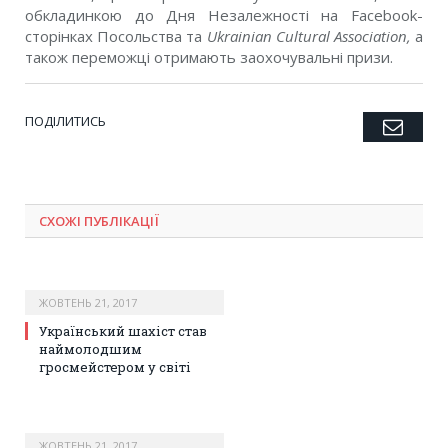
обкладинкою до Дня Незалежності на Facebook-
сторінках Посольства та
Ukrainian Cultural Association,
а
також переможці отримають заохочувальні призи.
ПОДІЛИТИСЬ
Emai
Twitter
Facebook
Google+
Pinterest
LinkedIn
Tumblr
СХОЖІ ПУБЛІКАЦІЇ
ЖОВТЕНЬ 21, 2017
Український шахіст став
наймолодшим
гросмейстером у світі
ЖОВТЕНЬ 21, 2017