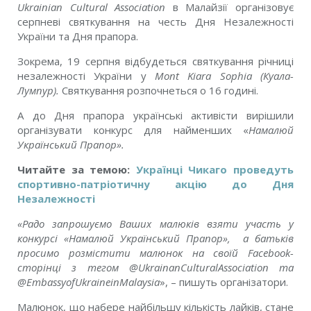
Ukrainian Cultural Association
в Малайзії організовує
серпневі святкування на честь Дня Незалежності
України та Дня прапора.
Зокрема, 19 серпня відбудеться святкування річниці
незалежності України у
Mont Kiara Sophia (Куала-
Лумпур).
Святкування розпочнеться о 16 годині.
А до Дня прапора українські активісти вирішили
організувати конкурс для найменших «
Намалюй
Український Прапор».
Читайте за темою:
Українці Чикаго проведуть
спортивно-патріотичну акцію до Дня
Незалежності
«Радо запрошуємо Ваших малюків взяти участь у
конкурсі «Намалюй Український Прапор», а батьків
просимо розмістити малюнок на своїй Facebook-
сторінці з тегом @UkrainanCulturalAssociation та
@EmbassyofUkraineinMalaysia
», – пишуть організатори.
Малюнок, що набере найбільшу кількість лайків, стане