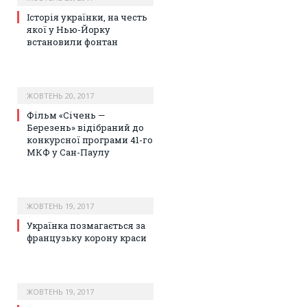
Історія українки, на честь
якої у Нью-Йорку
встановили фонтан
ЖОВТЕНЬ 20, 2017
Фільм «Січень —
Березень» відібраний до
конкурсної програми 41-го
МКФ у Сан-Паулу
ЖОВТЕНЬ 19, 2017
Українка позмагається за
французьку корону краси
ЖОВТЕНЬ 19, 2017