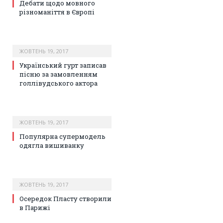
Дебати щодо мовного
різноманіття в Європі
ЖОВТЕНЬ 19, 2017
Український гурт записав
пісню за замовленням
голлівудського актора
ЖОВТЕНЬ 19, 2017
Популярна супермодель
одягла вишиванку
ЖОВТЕНЬ 19, 2017
Осередок Пласту створили
в Парижі