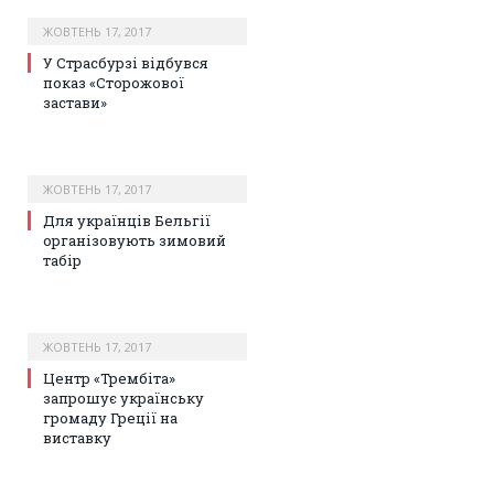
ЖОВТЕНЬ 17, 2017
У Страсбурзі відбувся
показ «Сторожової
застави»
ЖОВТЕНЬ 17, 2017
Для українців Бельгії
організовують зимовий
табір
ЖОВТЕНЬ 17, 2017
Центр «Трембіта»
запрошує українську
громаду Греції на
виставку