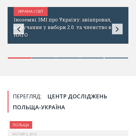
Т
ОСВІТА
ЛИПЕНЬ 21, 2017
МІ про Україну: авіапровал,
Допомагаємо укр
у вибори 2.0. та членство в
відчиняти двері
ПЕРЕГЛЯД:
ЦЕНТР ДОСЛІДЖЕНЬ
ПОЛЬЩА-УКРАЇНА
ПОЛЬЩА
ЛЮТИЙ 5, 2016