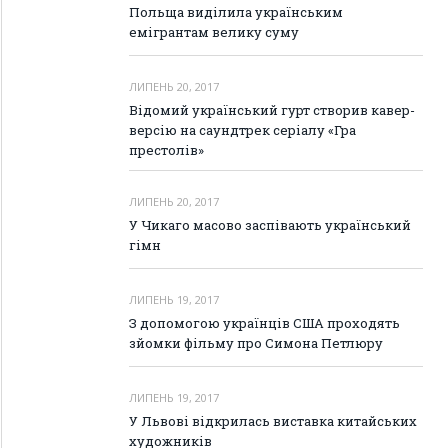
Польща виділила українським
емігрантам велику суму
ЛИПЕНЬ 20, 2017
Відомий український гурт створив кавер-
версію на саундтрек серіалу «Гра
престолів»
ЛИПЕНЬ 20, 2017
У Чикаго масово заспівають український
гімн
ЛИПЕНЬ 19, 2017
З допомогою українців США проходять
зйомки фільму про Симона Петлюру
ЛИПЕНЬ 19, 2017
У Львові відкрилась виставка китайських
художників