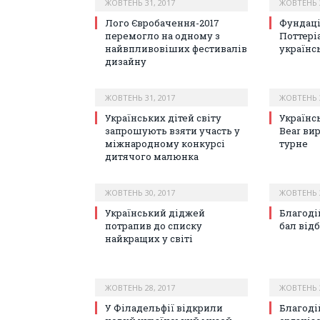
ЖОВТЕНЬ 31, 2017
ЖОВТЕНЬ 3
Лого Євробачення-2017
Фундаці
перемогло на одному з
Поттері
найвпливовіших фестивалів
українс
дизайну
ЖОВТЕНЬ 31, 2017
ЖОВТЕНЬ 3
Українських дітей світу
Українс
запрошують взяти участь у
Bear ви
міжнародному конкурсі
турне
дитячого малюнка
ЖОВТЕНЬ 30, 2017
ЖОВТЕНЬ 3
Український діджей
Благоді
потрапив до списку
бал відб
найкращих у світі
ЖОВТЕНЬ 28, 2017
ЖОВТЕНЬ 2
У Філадельфії відкрили
Благоді