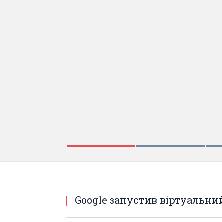
ЖОВТЕНЬ 27, 2017
Іноземні ЗМІ про Украї
легітимного» та «смерт
Google запустив віртуальн