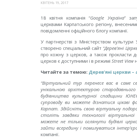
КВІТЕНЬ 19, 2017
18 квітня компанія “
Google Україна
” зап
церквами Карпатського регіону, внесени
повідомленні офіційного блогу компанії.
У партнерстві з Міністерством культури
створено
спеціальний сайт
“
Дерев’яні Церк
про кожну з церков, а також прокласти
церков є доступними і в режимі
Street View
н
Читайте за темою:
Дерев’яні церкви –
“Віртуальний тур перенесе вас в саме 
унікальною архітектурою стародавнього 
будівництва культурної спадщини ЮНЕСК
супроводу ви можете дізнатися цікаві фа
Карпат. Здійсніть свою віртуальну подор
століть завдяки технології віртуальної
можете не тільки оглянути будівлі церко
зайти всередину і помилуватися інтер’єр
компанії.