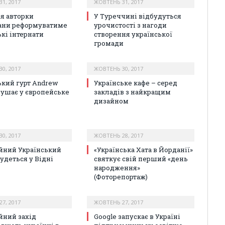
1, 2017
ЖОВТЕНЬ 31, 2017
я авторки
У Туреччині відбудуться
ани реформуватиме
урочистості з нагоди
ькі інтернати
створення української
громади
0, 2017
ЖОВТЕНЬ 30, 2017
ький гурт Andrew
Українське кафе – серед
рушає у європейське
закладів з найкращим
дизайном
0, 2017
ЖОВТЕНЬ 28, 2017
йний Український
«Українська Хата в Йорданії»
удеться у Відні
святкує свій перший «день
народження»
(Фоторепортаж)
7, 2017
ЖОВТЕНЬ 27, 2017
йний захід
Google запускає в Україні