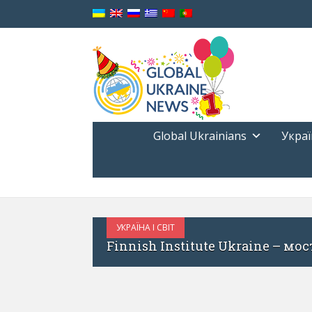
Global Ukrainians
Украї
УКРАЇНА І СВІТ
а Фінляндією