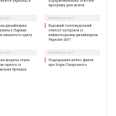
овують українці в
підприємницьку освітню
і
програму для жінок
6, 2017
ЖОВТЕНЬ 26, 2017
ька дизайнерка
Відомий голлівудський
увала у Парижі
стиліст зустрівся із
ю вишитого одягу
наймолодшим дизайнером
України-2017
6, 2017
ЖОВТЕНЬ 26, 2017
ька модель стала
Підкорювач небес: факти
м одного із
про Ігора Сікорського
міших брендів