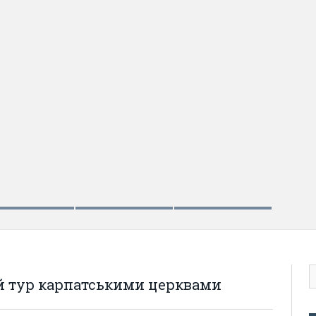
ну: пам’ятник Петлюрі, «повалення
оносні українські ГО»
ий тур карпатськими церквами