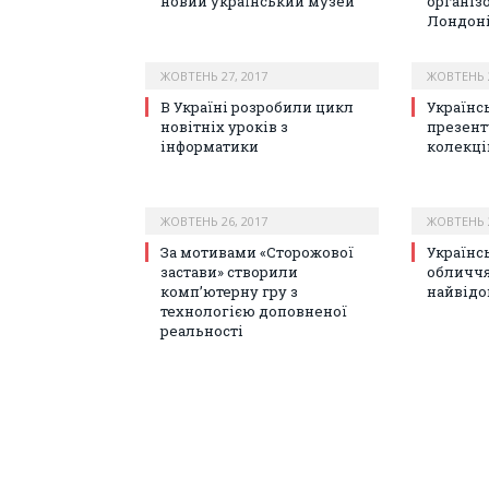
новий український музей
організ
Лондон
ЖОВТЕНЬ 27, 2017
ЖОВТЕНЬ 2
В Україні розробили цикл
Українс
новітніх уроків з
презент
інформатики
колекці
ЖОВТЕНЬ 26, 2017
ЖОВТЕНЬ 2
За мотивами «Сторожової
Українс
застави» створили
обличчя
комп’ютерну гру з
найвідо
технологією доповненої
реальності