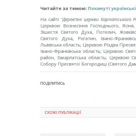
Читайте за темою:
Покинуті українськ
На сайті
“Дерев’яні церкви Карпатського Р
Церкв
ою
Вознесіння Господнього, Ясіня,
Зішестя Святого Духа, Потелич, Жовків
Святого Духа, Рогатин, Івано-Франківс
Львівська область; Церкв
ою
Різдва Пресвя
Івано-Франківська область; Церкв
ою
Свято
район, Закарпатська область; Церкв
ою
Св
Собору Пресвятої Богородиці (Святого Дмит
ПОДІЛИТИСЬ
СХОЖІ ПУБЛІКАЦІЇ