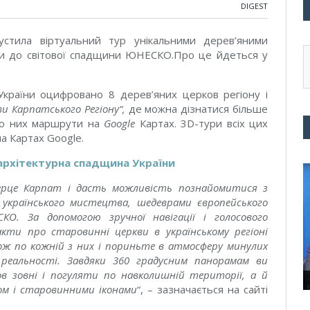
DIGEST
устила віртуальний тур унікальними дерев’яними
ми до світової спадщини ЮНЕСКО.Про це йдеться у
 України
оцифровано
8 дерев’яних церков регіону і
ви Карпатського Регіону
“,
де можна дізнатися більше
 до них маршрути на
Google
Картах. 3D-тури всіх цих
а Картах Google.
 архітектурна спадщина України
серце Карпат і дасть можливість познайомитися з
українського мистецтва, шедеврами європейського
О. За допомогою зручної навігації і голосового
кти про старовинні церкви в українському регіоні
ож по кожній з них і пориньте в атмосферу минулих
 реальності. Завдяки 360 градусним панорамам ви
в зовні і погуляти по навколишній території, а й
ом і старовинними іконами
“, –
зазначається на сайті