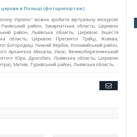
і церкви в Польщі (фоторепортаж)
егіону України”
можна зробити віртуальну екскурсію
 Рахівський район, Закарпатська область; Церкв
ою
ський район, Львівська область; Церкв
ою
Зішестя
ька область; Церкв
ою
Пресвятої Трійці, Жовква,
тої Богородиці, Нижній Вербіж, Коломийський район,
го Архангела Михаїла, Ужок, Великоберезнянський
ятого Юра, Дрогобич, Львівська область; Церкв
ою
ра), Матків, Турківський район, Львівська область.
Twitter
Facebook
Google+
Pinterest
LinkedIn
Tumblr
Email