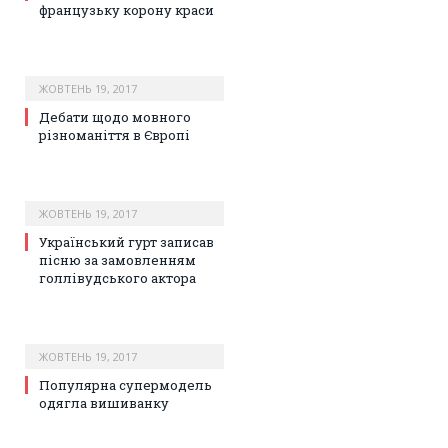
французьку корону краси
ЖОВТЕНЬ 19, 2017
Дебати щодо мовного
різноманіття в Європі
ЖОВТЕНЬ 19, 2017
Український гурт записав
пісню за замовленням
голлівудського актора
ЖОВТЕНЬ 19, 2017
Популярна супермодель
одягла вишиванку