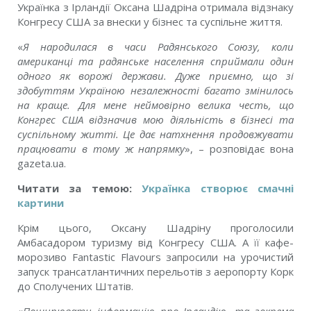
Українка з Ірландії Оксана Шадріна отримала відзнаку
Конгресу США за внески у бізнес та суспільне життя.
«
Я народилася в часи Радянського Союзу, коли
американці та радянське населення сприймали один
одного як ворожі держави. Дуже приємно, що зі
здобуттям Україною незалежності багато змінилось
на краще. Для мене неймовірно велика честь, що
Конгрес США відзначив мою діяльність в бізнесі та
суспільному житті. Це дає натхнення продовжувати
працювати в тому ж напрямку
», – розповідає вона
gazeta.ua.
Читати за темою:
Українка створює смачні
картини
Крім цього, Оксану Шадріну проголосили
Амбасадором туризму від Конгресу США. А її кафе-
морозиво Fantastic Flavours запросили на урочистий
запуск трансатлантичних перельотів з аеропорту Корк
до Сполучених Штатів.