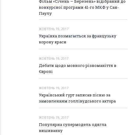
Фільм «Січень — Березень» відібраний до
конкурсної програми 41-го МКФ у Сан-
Паулу
ЖОВТЕНЬ 19, 2017
Українка позмагається за французьку
корону краси
ЖОВТЕНЬ 19, 2017
Дебати щодо мовного різноманіття в
Європі
ЖОВТЕНЬ 19, 2017
Український гурт записав пісню за
замовленням голлівудського актора
ЖОВТЕНЬ 19, 2017
Популярна супермодель одягла
вишиванку