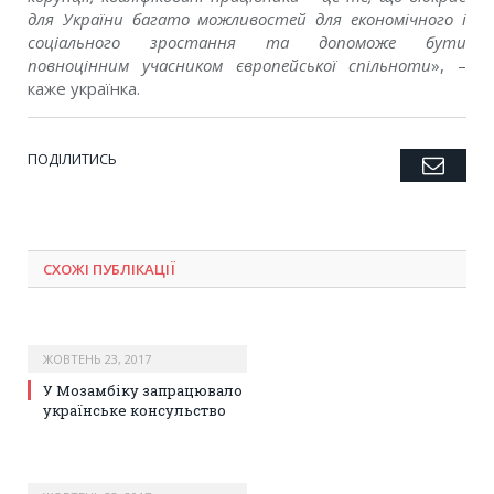
для України багато можливостей для економічного і
соціального зростання та допоможе бути
повноцінним учасником європейської спільноти
», –
каже українка.
ПОДІЛИТИСЬ
Emai
Twitter
Facebook
Google+
Pinterest
LinkedIn
Tumblr
СХОЖІ ПУБЛІКАЦІЇ
ЖОВТЕНЬ 23, 2017
У Мозамбіку запрацювало
українське консульство