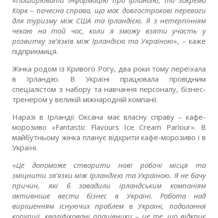
«
Поширювати інформацію про Ірландію, та зокрема
Корк – почесна справа, що має довгострокові переваги
для туризму між США та Ірландією. Я з нетерпінням
чекаю на той час, коли я зможу взяти участь у
розвитку зв’язків між Ірландією та Україною
», – каже
підприємиця.
Жінка родом із Кривого Рогу, два роки тому переїхала
в Ірландію. В Україні працювала провідним
спеціалістом з набору та навчання персоналу, бізнес-
тренером у великій міжнародній компанії.
Наразі в Ірландії Оксана має власну справу – кафе-
морозиво «Fantastic Flavours Ice Cream Parlour». В
майбутньому жінка планує відкрити кафе-морозиво і в
Україні.
«
Це допоможе створити нові робочі місця та
зміцнити зв’язки між Ірландією та Україною. Я не бачу
причин, які б завадили ірландським компаніям
активніше вести бізнес в Україні. Робота над
вирішенням існуючих проблем в Україні, подолання
корупції, кваліфіковані працівники – це те, що відкриє