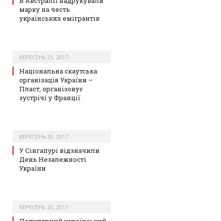
В Австралії надрукували
марку на честь
українських емігрантів
ВЕРЕСЕНЬ 21, 2017
Національна скаутська
організація України –
Пласт, організовує
зустрічі у Франції
ВЕРЕСЕНЬ 20, 2017
У Сінгапурі відзначили
День Незалежності
України
ВЕРЕСЕНЬ 20, 2017