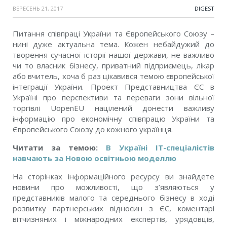
ВЕРЕСЕНЬ 21, 2017
DIGEST
Питання співпраці України та Європейського Союзу –
нині дуже актуальна тема. Кожен небайдужий до
творення сучасної історії нашої держави, не важливо
чи то власник бізнесу, приватний підприємець, лікар
або вчитель, хоча б раз цікавився темою європейської
інтеграції України. Проект Представництва ЄС в
Україні про перспективи та переваги зони вільної
торгівлі UopenEU націлений донести важливу
інформацію про економічну співпрацю України та
Європейського Союзу до кожного українця.
Читати за темою:
В Україні ІТ-спеціалістів
навчають за Новою освітньою моделлю
На сторінках інформаційного ресурсу ви знайдете
новини про можливості, що з’являються у
представників малого та середнього бізнесу в ході
розвитку партнерських відносин з ЄС, коментарі
вітчизняних і міжнародних експертів, урядовців,