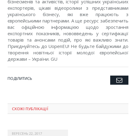
бізнесменів та активістів, історії успішних українських
експортерів, цікаві відеоролики з представниками
українського бізнесу, які вже працюють з
європейськими партнерами. А ще ресурс забезпечить
вас офіційною інформацією щодо зростання
експортних показників, нововведень у сертифікації
товарів та анонсами подій, про які важливо знати.
Приєднуйтесь до UopenEU! Не будьте байдужими до
творення новітньої історії молодої європейської
держави – України. GU
ПОДІЛИТИСЬ
Emai
Twitter
Facebook
Google+
Pinterest
LinkedIn
Tumblr
СХОЖІ ПУБЛІКАЦІЇ
ВЕРЕСЕНЬ 22, 2017