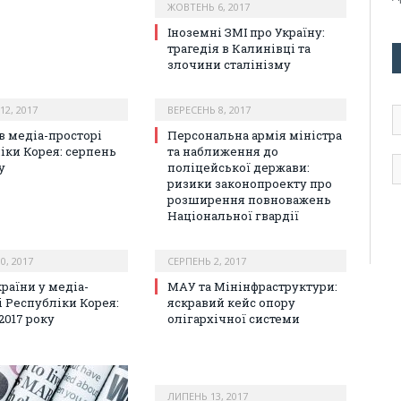
ЖОВТЕНЬ 6, 2017
Іноземні ЗМІ про Україну:
трагедія в Калинівці та
злочини сталінізму
12, 2017
ВЕРЕСЕНЬ 8, 2017
А
е
в медіа-просторі
Персональна армія міністра
п
іки Корея: серпень
та наближення до
у
поліцейської держави:
ризики законопроекту про
розширення повноважень
Національної гвардії
0, 2017
СЕРПЕНЬ 2, 2017
раїни у медіа-
МАУ та Мінінфраструктури:
і Республіки Корея:
яскравий кейс опору
2017 року
олігархічної системи
ЛИПЕНЬ 13, 2017