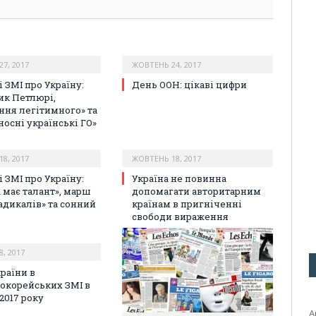
7, 2017
ЖОВТЕНЬ 24, 2017
 ЗМІ про Україну:
День ООН: цікаві цифри
ик Петлюрі,
ння легітимного» та
носні українські ГО»
8, 2017
ЖОВТЕНЬ 18, 2017
 ЗМІ про Україну:
Україна не повинна
а має талант», марш
допомагати авторитарним
адикалів» та сонний
країнам в пригніченні
свободи вираження
, 2017
країни в
окорейських ЗМІ в
2017 року
А