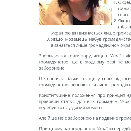
Окрем
(обла
свого
Якщо
(підд
Україною він визнається лише грома
Якщо іноземець набув громадянство
визнається лише громадянином Украї
З юридичної точки зору, якщо в Україні «
громадянство, це в жодному разі не мо
заборонено.
Це означає тільки те, що у своїх віднос
громадянство, визнаються лише громадянам
Конституційне положення про принцип єд
правовий статус для всіх громадян Укра
перебувають у даний момент.
Але й це не є забороною на подвійне грома
При цьому законодавство України
передба