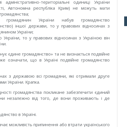
і адміністративно-територіальні одиниці України
сті, Автономна республіка Крим) не можуть мати
 громадянства;
 громадянин України набув громадянство
анство) іншої держави, то у правових відносинах з
дянином України;
 України, то у правових відносинах з Україною він
ни.
існує єдине громадянство» та не визнається подвійне
же означати, що в Україні подвійне громадянство
инах з державою всі громадяни, які отримали друге
и України. Крапка.
ності громадянства покликане забезпечити єдиний
їни незалежно від того, де вони проживають і де
дянство в Україні.
чає можливість припинення або втрати українського