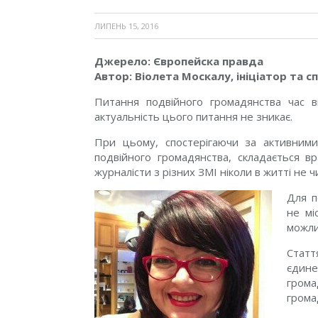
ЛИПЕНЬ 15, 2016
Джерело: Європейска правда
Автор:
Віолета Москалу,
ініціатор та 
Питання подвійного громадянства час ві
актуальність цього питання не зникає.
При цьому, спостерігаючи за активними
подвійного громадянства, складається вр
журналісти з різних ЗМІ ніколи в житті не 
Для п
не мі
можли
Статт
єдин
гром
грома