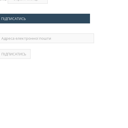
ПІДПИСАТИСЬ
дреса
лектронної
ошти