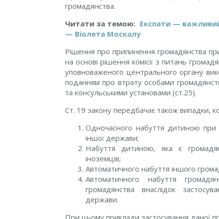
громадянства.
Читати за темою:
Експати — важливий
— Віолета Москалу
Рішення про припинення громадянства при
на основі рішення комісії з питань громад
уповноваженого центрального органу вико
поданням про втрату особами громадянст
та консульськими установами (ст.25).
Ст. 19 закону передбачає також випадки, к
Одночасного набуття дитиною при 
іншої держави;
Набуття дитиною, яка є громадян
іноземців;
Автоматичного набуття іншого грома
Автоматичного набуття громадян
громадянства внаслідок застосув
держави.
При цьому приклади застосування даної п