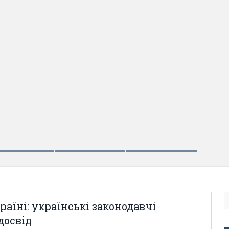
ЖОВТЕ
Іно
лег
аїні: українські законодавчі
досвід