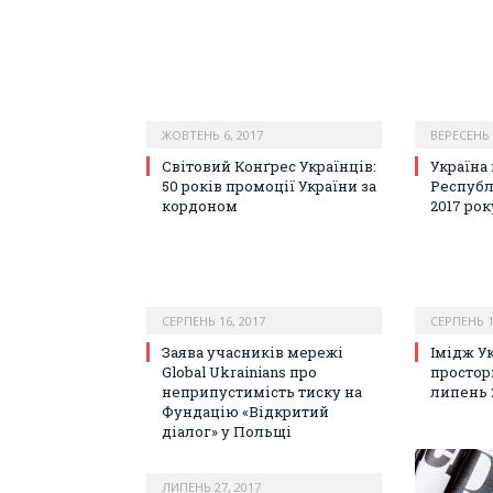
ЖОВТЕНЬ 6, 2017
ВЕРЕСЕНЬ 
Світовий Конґрес Українців:
Україна 
50 років промоції України за
Республ
кордоном
2017 рок
СЕРПЕНЬ 16, 2017
СЕРПЕНЬ 1
Заява учасників мережі
Імідж Ук
Global Ukrainians про
простор
неприпустимість тиску на
липень 
Фундацію «Відкритий
діалог» у Польщі
ЛИПЕНЬ 27, 2017