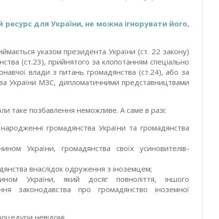
 ресурс для України, не можна ігнорувати його,
ймається указом президента України (ст. 22 закону)
янства (ст.23), прийнятого за клопотанням спеціально
навчої влади з питань громадянства (ст.24), або за
ва України МЗС, дипломатичними представництвами
оли таке позбавлення неможливе. А саме в разі:
народженні громадянства України та громадянства
ином України, громадянства своїх усиновителів-
дянства внаслідок одруження з іноземцем;
ином України, який досяг повноліття, іншого
ання законодавства про громадянство іноземної
роцедури невідомі.