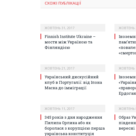
СХОЖІ ПУБЛІКАЦІЇ
ЖОВТЕНЬ 31, 2017
ЖОВТЕНЬ 2
Finnish Institute Ukraine –
Іноземні
мости між Україною та
пам’ятн
Фінляндією
«повале
«смерто
ЖОВТЕНЬ 21, 2017
ЖОВТЕНЬ 1
Український дискусійний
Іноземні
клуб в Португалії: від Ілона
«Україн
Маска до імміграції
«правор
Ердоган
ЖОВТЕНЬ 11, 2017
ЖОВТЕНЬ 8
345 років з дня народження
Образ У
Пилипа Орлика або як
південн
боролася з корупцією перша
вересні 
українська конституція