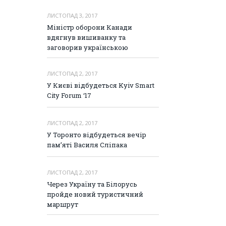
ЛИСТОПАД 3, 2017
Міністр оборони Канади
вдягнув вишиванку та
заговорив українською
ЛИСТОПАД 2, 2017
У Києві відбудеться Kyiv Smart
City Forum ‘17
ЛИСТОПАД 2, 2017
У Торонто відбудеться вечір
пам’яті Василя Сліпака
ЛИСТОПАД 2, 2017
Через Україну та Білорусь
пройде новий туристичний
маршрут