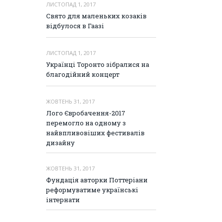
ЛИСТОПАД 1, 2017
Свято для маленьких козаків
відбулося в Гаазі
ЛИСТОПАД 1, 2017
Українці Торонто зібралися на
благодійний концерт
ЖОВТЕНЬ 31, 2017
Лого Євробачення-2017
перемогло на одному з
найвпливовіших фестивалів
дизайну
ЖОВТЕНЬ 31, 2017
Фундація авторки Поттеріани
реформуватиме українські
інтернати