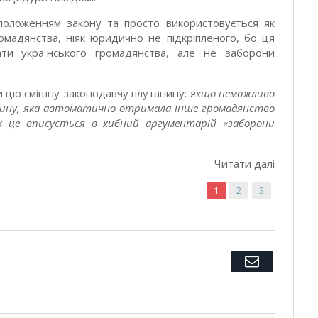
оложенням закону та просто використовується як
мадянства, ніяк юридично не підкріпленого, бо ця
ти українського громадянства, але не заборони
и цю смішну законодавчу плутанину:
якщо неможливо
дину, яка автоматично отримала інше громадянство
як це вписується в хибний аргументарій «заборони
Читати далі
1
2
3
Twitter
Facebook
Google+
Pinterest
LinkedIn
Tumblr
Email