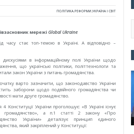
ПОЛІТИКА
,
РЕФОРМИ
,
УКРАЇНА І СВІТ
співзасновник мережі
Global Ukraine
д часу стає топ-темою в Україні. А відповідно –
 дискусіями в інформаційному полі України щодо
аження, що українські політики, політтехнологи та
читали закон України з питань громадянства.
очатку варто зазначити, що законодавство України
стить заборони щодо подвійного громадянства чи
вості мати друге громадянство.
я 4 Конституції України проголошує: «В Україні існує
е громадянство», а п.1 статті 2 закону «Про
адянство України» деталізує принцип єдиного
дянства, який закріплений у Конституції: