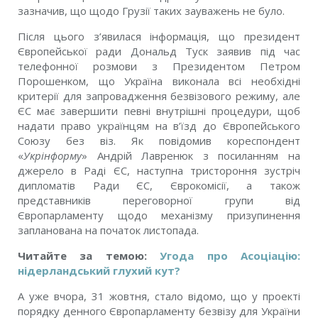
зазначив, що щодо Грузії таких зауважень не було.
Після цього з’явилася інформація, що президент
Європейської ради Дональд Туск заявив під час
телефонної розмови з Президентом Петром
Порошенком, що Україна виконала всі необхідні
критерії для запровадження безвізового режиму, але
ЄС має завершити певні внутрішні процедури, щоб
надати право українцям на в’їзд до Європейського
Союзу без віз. Як повідомив кореспондент
«
Укрінформу
» Андрій Лавренюк з посиланням на
джерело в Раді ЄС, наступна тристороння зустріч
дипломатів Ради ЄС, Єврокомісії, а також
представників переговорної групи від
Європарламенту щодо механізму призупинення
запланована на початок листопада.
Читайте за темою:
Угода про Асоціацію:
нідерландський глухий кут?
А уже вчора, 31 жовтня, стало відомо, що у проекті
порядку денного Європарламенту безвізу для України