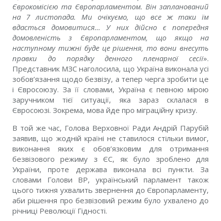
Єврокомісією та Європарламентом. Він запланований
на 7 листопада. Ми очікуємо, що все ж таки їм
вдасться домовитися… У них дійсно є попередня
домовленість з Європарламентом, що якщо на
наступному тижні буде це рішення, то вони внесуть
правки до порядку денного пленарної сесії
».
Представник МЗС наголосила, що Україна виконала усі
зобов’язання щодо безвізу, а тепер черга зробити це
і Євросоюзу. За її словами, Україна є певною мірою
заручником тієї ситуації, яка зараз склалася в
Євросоюзі. Зокрема, мова йде про міграційну кризу.
В той же час, Голова Верховної Ради Андрій Парубій
заявив, що жодній країні не ставилося стільки вимог,
виконання яких є обов’язковим для отримання
безвізового режиму з ЄС, як було зроблено для
України, проте держава виконала всі пункти. За
словами Голови ВР, український парламент також
цього тижня ухвалить звернення до Європарламенту,
аби рішення про безвізовий режим було ухвалено до
річниці Революції Гідності.