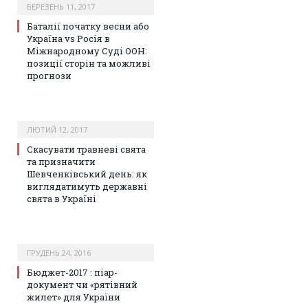
БЕРЕЗЕНЬ 11, 2017
Баталії початку весни або
Україна vs Росія в
Міжнародному Суді ООН:
позиції сторін та можливі
прогнози
ЛЮТИЙ 12, 2017
Скасувати травневі свята
та призначити
Шевченківський день: як
виглядатимуть державні
свята в Україні
ГРУДЕНЬ 24, 2016
Бюджет-2017 : піар-
документ чи «рятівний
жилет» для України