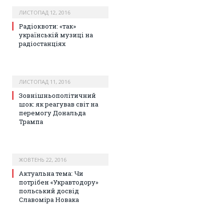
ЛИСТОПАД 12, 2016
Радіоквоти: «так»
українській музиці на
радіостанціях
ЛИСТОПАД 11, 2016
Зовнішньополітичний
шок: як реагував світ на
перемогу Дональда
Трампа
ЖОВТЕНЬ 22, 2016
Актуальна тема: Чи
потрібен «Укравтодору»
польський досвід
Славоміра Новака