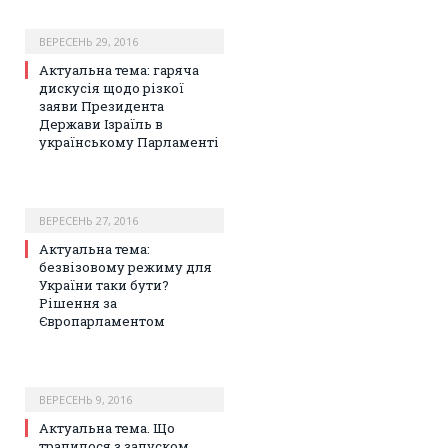
ВЕРЕСЕНЬ 29, 2016
Актуальна тема: гаряча
дискусія щодо різкої
заяви Президента
Держави Ізраїль в
українському Парламенті
ВЕРЕСЕНЬ 27, 2016
Актуальна тема:
безвізовому режиму для
України таки бути?
Рішення за
Європарламентом
ВЕРЕСЕНЬ 9, 2016
Актуальна тема. Що
трапилося з запуском