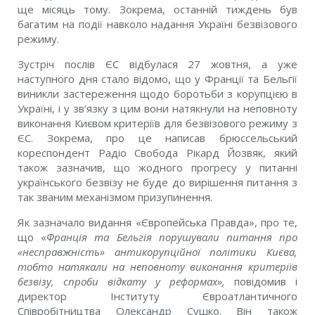
ще місяць тому. Зокрема, останній тиждень був
багатим на події навколо надання Україні безвізового
режиму.
Зустріч послів ЄС відбулася 27 жовтня, а уже
наступного дня стало відомо, що у Франції та Бельгії
виникли застереження щодо боротьби з корупцією в
Україні, і у зв’язку з цим вони натякнули на неповноту
виконання Києвом критеріїв для безвізового режиму з
ЄС. Зокрема, про це написав брюссельський
кореспондент Радіо Свобода Рікард Йозвяк, який
також зазначив, що жодного прогресу у питанні
українського безвізу не буде до вирішення питання з
так званим механізмом призупинення.
Як зазначало видання «Європейська Правда», про те,
що «
Франція та Бельгія порушували питання про
«несправжність» антикорупційної політики Києва,
тобто натякали на неповноту виконання критеріїв
безвізу, спроби відкату у реформах»,
повідомив і
директор Інституту Євроатлантичного
Співробітництва Олександр Сушко. Він також