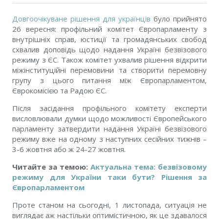
Довгоочікуване рішення для українців
було прийнято
26 вересня: профільний комітет Європарламенту з
внутрішніх справ, юстиції та громадянських свобод
схвалив доповідь щодо надання Україні безвізового
режиму з ЄС. Також комітет ухвалив рішення відкрити
міжінституційні перемовини та створити перемовну
групу з цього питання між Європарламентом,
Єврокомісією та Радою ЄС.
Після засідання профільного комітету експерти
висловлювали думки щодо можливості Європейського
парламенту затвердити надання Україні безвізового
режиму вже на одному з наступних сесійних тижнів –
3-6 жовтня або ж 24-27 жовтня.
Читайте за темою:
Актуальна тема: безвізовому
режиму для України таки бути? Рішення за
Європарламентом
Проте станом на сьогодні, 1 листопада, ситуація не
виглядає аж настільки оптимістичною, як це здавалося