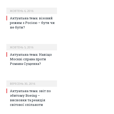
ЖОВТЕНЬ 6, 2016
Актуальна тема: візовий
режим з Росією – бути чи
не бути?
ЖОВТЕНЬ 5, 2016
Актуальна тема: Навіщо
Москві справа проти
Романа Сущенка?
ВЕРЕСЕНЬ 30, 2016
Актуальна тема: звіт по
збитому Boeing –
висновки та реакція
світової спільноти