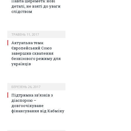
Павла Шеремета: нові
деталі, не взяті до уваги
слідством
ТРАВЕНЬ 11, 2017
Актуальна тема:
Європейський Союз
завершив схвалення
безвізового режиму для
українців
БЕРЕЗЕНЬ 26, 2017
Підтримка зв’язків з
діаспорою –
довгоочікуване
фінансування від Кабміну