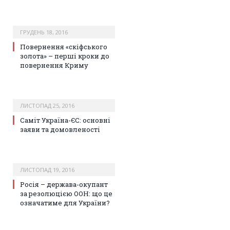
ГРУДЕНЬ 18, 2016
Повернення «скіфського
золота» – перші кроки до
повернення Криму
ЛИСТОПАД 25, 2016
Саміт Україна-ЄС: основні
заяви та домовленості
ЛИСТОПАД 19, 2016
Росія – держава-окупант
за резолюцією ООН: що це
означатиме для України?