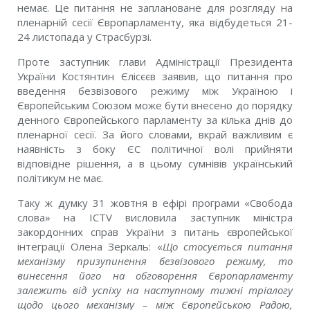
немає. Це питання не заплановане для розгляду на
пленарній сесії Європарламенту, яка відбудеться 21-
24 листопада у Страсбурзі.
Проте заступник глави Адміністрації Президента
України Костянтин Єлісєєв заявив, що питання про
введення безвізового режиму між Україною і
Європейським Союзом може бути внесено до порядку
денного Європейського парламенту за кілька днів до
пленарної сесії. За його словами, вкрай важливим є
наявність з боку ЄС політичної волі прийняти
відповідне рішення, а в цьому сумнівів український
політикум не має.
Таку ж думку 31 жовтня в ефірі програми «Свобода
слова» на ICTV висловила заступник міністра
закордонних справ України з питань європейської
інтеграції Олена Зеркаль: «
Що стосується питання
механізму призупинення безвізового режиму, то
винесення його на обговорення Європарламенту
залежить від успіху на наступному тижні тріалогу
щодо цього механізму – між Європейською Радою,