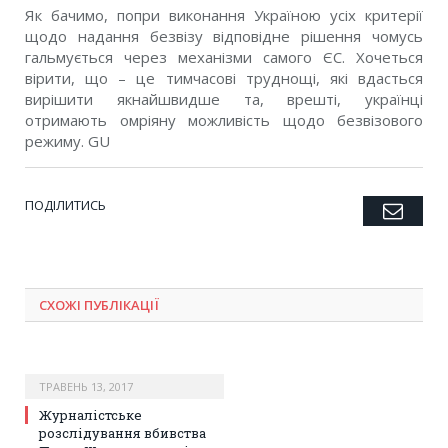
Як бачимо, попри виконання Україною усіх критерії
щодо надання безвізу відповідне рішення чомусь
гальмується через механізми самого ЄС. Хочеться
вірити, що – це тимчасові труднощі, які вдасться
вирішити якнайшвидше та, врешті, українці
отримають омріяну можливість щодо безвізового
режиму. GU
ПОДІЛИТИСЬ
Emai
Twitter
Facebook
Google+
Pinterest
LinkedIn
Tumblr
СХОЖІ ПУБЛІКАЦІЇ
ТРАВЕНЬ 13, 2017
Журналістське
розслідування вбивства