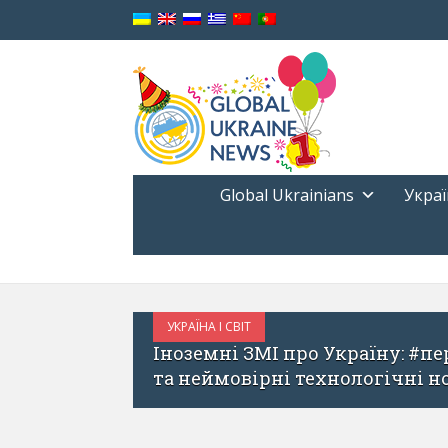
Global Ukrainians
Украї
ІТ
6
ЗМІ про Україну: #перемога в суді, санкції п
вірні технологічні новації