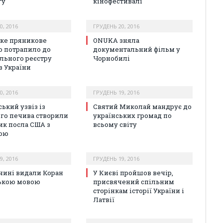
гу
кінофестивалі
0, 2016
ГРУДЕНЬ 20, 2016
ьке пряникове
ONUKA зняла
о потрапило до
документальний фільм у
льного реєстру
Чорнобилі
в України
0, 2016
ГРУДЕНЬ 19, 2016
ький узвіз із
Святий Миколай мандрує до
го печива створили
українських громад по
ик посла США з
всьому світу
ою
9, 2016
ГРУДЕНЬ 19, 2016
чині видали Коран
У Києві пройшов вечір,
ькою мовою
присвячений спільним
сторінкам історії України і
Латвії