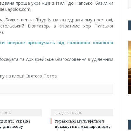
двяна проща українців з Італії до Папської базиліки
яє uagolos.com.
ка Божественна Літургія на катедральному престолі,
стольський Візитатор, а співатиме хор Папської
).
дки вперше прозвучать під головною ялинкою
. Йосафата та Архієрейське благословення з уділенням
пу на площі Святого Петра.
1, 2016
ГРУДЕНЬ 21, 2016
иділить Україні
Українські мультфільми
у фінансову
покажуть на міжнародному