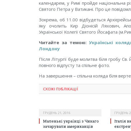
календарем, у Римі пройде національна різ
Святого Петра у Ватикані. Про це повідомл
Зокрема, об 11.00 відбудеться Архієрейсь
яку очолить Кир Діонісій Ляхович, Апо
Української Колегії Святого Йосафата (м.Рим
Читайте за темою:
Українські коля
Лондону
Після Літургії буде молитва біля гробу Св
повного відпусту та спільне фото.
На завершення – спільна коляда біля верте
СХОЖІ ПУБЛІКАЦІЇ
ГРУДЕНЬ 21, 2016
ГРУДЕНЬ 2
Маленькі українці з Чикаго
Італія в
зачарували американців
екстрен