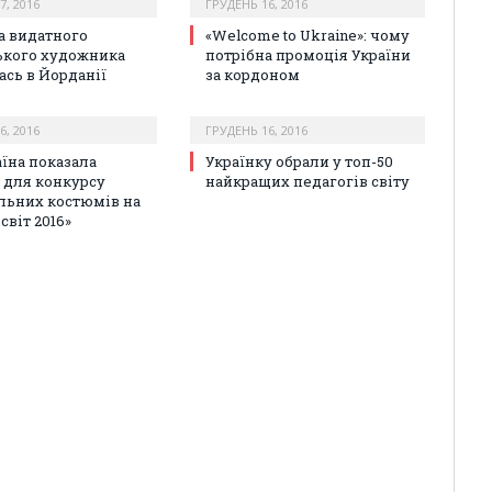
7, 2016
ГРУДЕНЬ 16, 2016
а видатного
«Welcome to Ukraine»: чому
ького художника
потрібна промоція України
ась в Йорданії
за кордоном
6, 2016
ГРУДЕНЬ 16, 2016
аїна показала
Українку обрали у топ-50
 для конкурсу
найкращих педагогів світу
льних костюмів на
світ 2016»