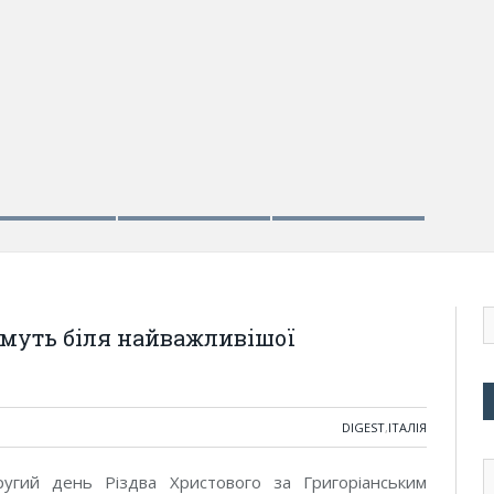
имуть біля найважливішої
DIGEST
,
ІТАЛІЯ
ругий день Різдва Христового за Григоріанським