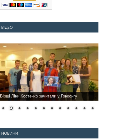
ВІДЕО
Вірші Ліни Костенко зачитали у Гонконгу
НОВИНИ