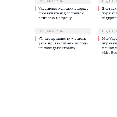
ГРУДЕНЬ 17, 2016
ГРУДЕНЬ 1
Українські колядки вперше
Виставк
прозвучать під головною
українс
ялинкою Лондону
відкрил
ГРУДЕНЬ 16, 2016
ГРУДЕНЬ 1
«Ті, що вражають» – відомі
Міс Укр
українці закликали молодь
вбрання
не покидати Україну
націона
«Міс Все