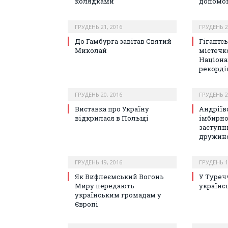
колядками
допомо
ГРУДЕНЬ 21, 2016
ГРУДЕНЬ 2
До Гамбурга завітав Святий
Гігантс
Миколай
містечк
Націона
рекорді
ГРУДЕНЬ 20, 2016
ГРУДЕНЬ 2
Виставка про Україну
Андріївс
відкрилася в Польщі
імбирно
заступн
дружин
ГРУДЕНЬ 19, 2016
ГРУДЕНЬ 1
Як Вифлеємський Вогонь
У Туреч
Миру передають
українс
українським громадам у
Європі