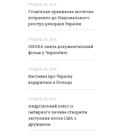
ГРУДЕНЬ 20, 2016
Гігантське пряникове містечко
потрапило до Національного
реєстру рекордів України
ГРУДЕНЬ 20, 2016
ONUKA зняла документальний
фільм у Чорнобилі
ГРУДЕНЬ 20, 2016
Виставка про Україну
відкрилася в Польщі
ГРУДЕНЬ 20, 2016
Андріївський узвіз із
імбирного печива створили
заступник посла США з
дружиною