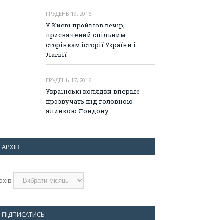
ГРУДЕНЬ 19, 2016
У Києві пройшов вечір,
присвячений спільним
сторінкам історії України і
Латвії
ГРУДЕНЬ 17, 2016
Українські колядки вперше
прозвучать під головною
ялинкою Лондону
АРХІВ
рхів
ПІДПИСАТИСЬ