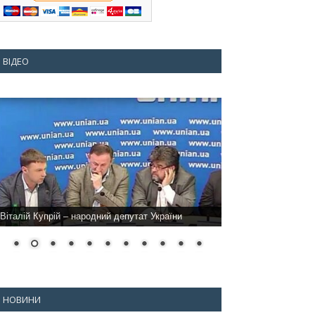
ВІДЕО
Віталій Купрій – народний депутат України
НОВИНИ