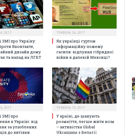
4, 2017
ТРАВЕНЬ 24, 2017
 ЗМІ про Україну:
Як українці гуртом
проти Вконтакте,
інформаційну пожежу
айний дизайн дому
гасили: відлуння гібридної
тах та напад на ЛГБТ
війни в далекій Мексиці?
6, 2017
ТРАВЕНЬ 13, 2017
і ЗМІ про
У країні, де шанують
ння в Україні: від
розмаїття, легше жити всім
ння за улюблених
– активістка Global
ців до витівки
Ukrainians з Бельгії