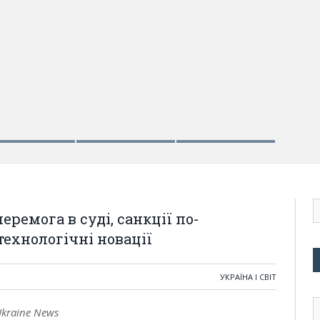
еремога в суді, санкції по-
технологічні новації
УКРАЇНА І СВІТ
Ukraine News