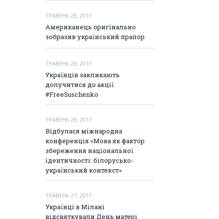
ТРАВЕНЬ 29, 2017
Американець оригінально
зобразив український прапор
ТРАВЕНЬ 29, 2017
Українців закликають
долучитися до акції
#FreeSuschenko
ТРАВЕНЬ 29, 2017
Відбулася міжнародна
конференція «Мова як фактор
збереження національної
ідентичності: білорусько-
український контекст»
ТРАВЕНЬ 27, 2017
Українці в Мілані
відсвяткували День матері