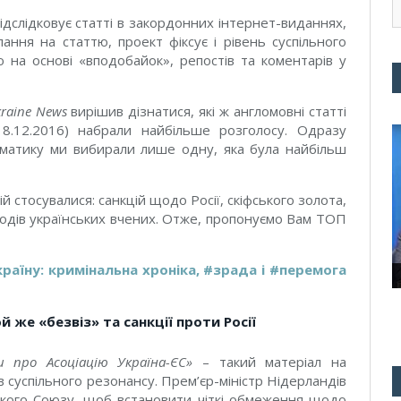
дслідковує статті в закордонних інтернет-виданнях,
ання на статтю, проект фіксує і рівень суспільного
ю на основі
«
вподобайок
»,
репостів та коментарів у
kraine News
вирішив дізнатися, які ж англомовні статті
8.12.2016) набрали найбільше розголосу. Одразу
матику ми вибирали лише одну, яка була найбільш
й стосувалися: санкцій щодо Росії, скіфського золота,
одів українських вчених. Отже, пропонуємо Вам ТОП
країну: кримінальна хроніка, #зрада і #перемога
й же «безвіз» та санкції проти Росії
и про Асоціацію Україна-ЄС
»
–
такий матеріал на
 суспільного резонансу. Прем’єр-міністр Нідерландів
кого Союзу, щоб встановити чіткі обмеження щодо