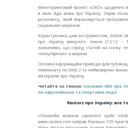
Моніторинговий проект
«
ОКО
»
щоденно ві
в яких йде мова про Україну. Окрім посил
резонансу, який вираховується програмо
соціальних мережах.
Користуючись цим інструментом,
Global U
про Україну минулого тижня (12.12 – 1
зазначимо, що серед статей на схожу те
«
популярною
»
в мережі.
Основні інформаційні приводи для публікаці
чемпіонату по
Dota 2
та неймовірних винах
матеріалів про Україну.
Читайте за темою:
Іноземні ЗМІ про У
по-європейськи та спортивні події
Reuters
про Україну: все то
«Голландія вимагає гарантій щодо Угод
www.reuters.com
набрав близько 720 пунктів
Марк Рютте проситиме лідерів Європейсь