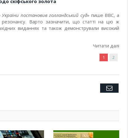
одо скіфського золота
 України постановив голландський суд
»
пише ВВС, а
о резонансу. Варто зазначити, що статті на цю ж
ахідних виданнях та також демонстрували високий
Читати далі
1
2
Twitter
Facebook
Google+
Pinterest
LinkedIn
Tumblr
Email