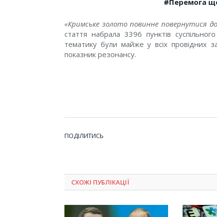
#
Перемога щ
«Кримське золото повинне повернутися до
стаття набрала 3396 пунктів суспільног
тематику були майже у всіх провідних з
показник резонансу.
ПОДІЛИТИСЬ
СХОЖІ ПУБЛІКАЦІЇ