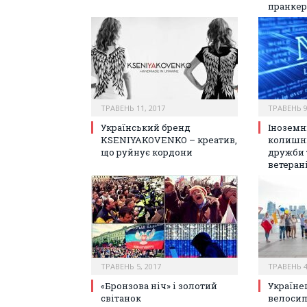
пранкер
ТРАВЕНЬ 11, 2017
ТРАВЕНЬ 9
Український бренд
Іноземні
KSENIYAKOVENKO – креатив,
колишні
що руйнує кордони
дружби 
ветеран
ТРАВЕНЬ 5, 2017
ТРАВЕНЬ 4
«Бронзова ніч» і золотий
Україне
світанок
велосип