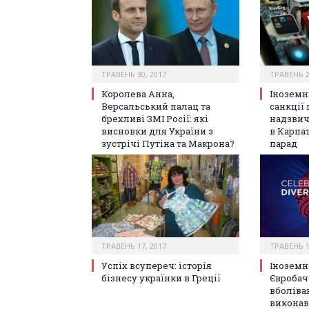
ТРАВЕНЬ 30, 2017
ТРАВЕНЬ 2
Королева Анна,
Іноземні
Версальський палац та
санкції 
брехливі ЗМІ Росії: які
надзвич
висновки для України з
в Карпа
зустрічі Путіна та Макрона?
парад
ТРАВЕНЬ 17, 2017
ТРАВЕНЬ 1
Успіх всупереч: історія
Іноземн
бізнесу українки в Греції
Євробаче
вболіва
виконав