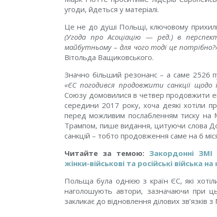
угоди, йдеться у матеріалі.
Це не до душі Польщі, ключовому прихил
(Угода про Асоціацію — ред.) в перспе
майбутньому – для чого тоді це потрібно?
Вітольда Ващиковського.
Значно більший резонанс – а саме 2526 п
«ЄС погодився продовжити санкції щодо Р
Союзу домовилися в четвер продовжити екон
середини 2017 року, хоча деякі хотіли п
перед можливим послабленням тиску на
Трампом, пише видання, цитуючи слова До
санкцій
–
тобто продовження саме на 6 міся
Читайте за темою:
Закордонні ЗМІ 
жінки-військові та російські війська на
Польща була однією з країн ЄС, які хотіл
наголошують автори, зазначаючи при цьо
закликає до відновлення ділових зв’язків з