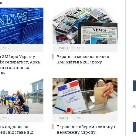
а
, 2017
ТРАВЕНЬ 8, 2017
 ЗМІ про Україну:
Україна в мексиканських
й сепаратист, Арка
ЗМІ: квітень 2017 року
та «гоніння на
ів»
А
, 2017
ТРАВЕНЬ 3, 2017
ць подолав на
7 травня – оберемо сильну і
еді відстань від
незалежну Європу