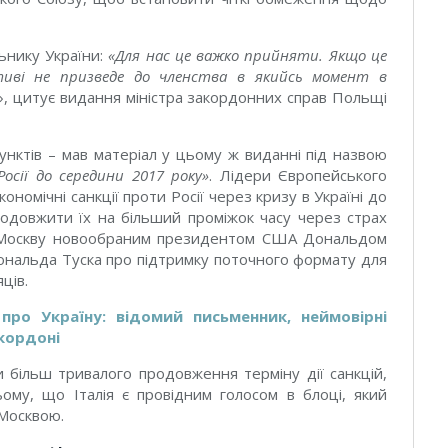
ьнику України:
«Для нас це важко прийняти. Якщо це
ктиві не призведе до членства в якийсь момент в
», цитує видання міністра закордонних справ Польщі
унктів – мав матеріал у цьому ж виданні під назвою
осії до середини 2017 року
»
.
Лідери Європейського
омічні санкції проти Росії через кризу в Україні до
родовжити їх на більший проміжок часу через страх
 Москву новообраним президентом США Дональдом
нальда Туска про підтримку поточного формату для
ців.
про Україну: відомий письменник, неймовірні
 кордоні
и більш тривалого продовження терміну дії санкцій,
му, що Італія є провідним голосом в блоці, який
 Москвою.