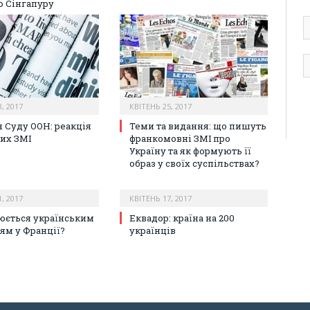
о Сінгапуру
А
е
п
, 2017
КВІТЕНЬ 25, 2017
 Суду ООН: реакція
Теми та видання: що пишуть
их ЗМІ
франкомовні ЗМІ про
Україну та як формують її
образ у своїх суспільствах?
, 2017
КВІТЕНЬ 17, 2017
юється українським
Еквадор: країна на 200
ям у Франції?
українців