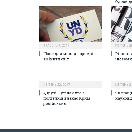
Одеси д
ТРАВЕНЬ 1, 2017
КВІТЕНЬ 28
Шанс для молоді, що мріє
Рішення
змінити світ
іноземн
КВІТЕНЬ 22, 2017
КВІТЕНЬ 21
«Друзі Путіна»: хто з
Як прац
політиків визнає Крим
науковц
російським