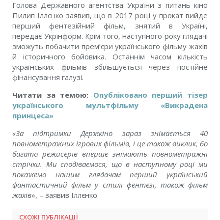
Голова Державного агентства України з питань кіно
Пилип Іллєнко заявив, що в 2017 році у прокат вийде
перший фентезійний фільм, знятий в Україні,
передає Укрінформ. Крім того, наступного року глядачі
зможуть побачити прем’єри українського фільму жахів
й історичного бойовика. Останнім часом кількість
українських фільмів збільшується через постійне
фінансування галузі.
Читати за темою:
Опубліковано перший тізер
українського мультфільму «Викрадена
принцеса»
«За підтримки Держкіно зараз знімається 40
повнометражних ігрових фільмів, і це також виклик, бо
багато режисерів вперше знімають повнометражні
стрічки. Ми сподіваємося, що в наступному році ми
покажемо нашим глядачам перший український
фантастичний фільм у стилі фентезі, також фільм
жахів
», – заявив Іллєнко.
СХОЖІ ПУБЛІКАЦІЇ