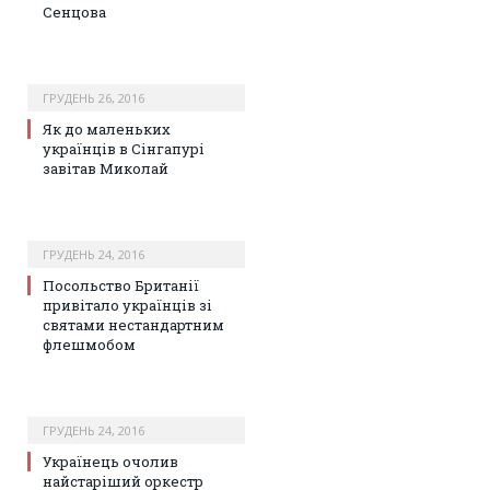
Сенцова
ГРУДЕНЬ 26, 2016
Як до маленьких
українців в Сінгапурі
завітав Миколай
ГРУДЕНЬ 24, 2016
Посольство Британії
привітало українців зі
святами нестандартним
флешмобом
ГРУДЕНЬ 24, 2016
Українець очолив
найстаріший оркестр