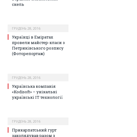
скель
ГРУДЕНЬ 28, 2016
Українці в Еміратах
провели майстер-класи з
Петриківського розпису
(Фоторепортаж)
ГРУДЕНЬ 28, 2016
Українська компанія
«Kodisoft» – унікальні
українські IT технології
ГРУДЕНЬ 28, 2016
Прикарпатський гурт
заколядував разом з