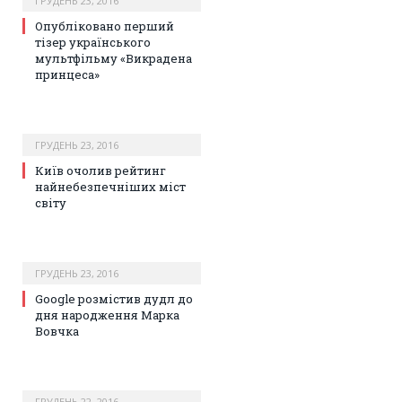
ГРУДЕНЬ 23, 2016
Опубліковано перший
тізер українського
мультфільму «Викрадена
принцеса»
ГРУДЕНЬ 23, 2016
Київ очолив рейтинг
найнебезпечніших міст
світу
ГРУДЕНЬ 23, 2016
Google розмістив дудл до
дня народження Марка
Вовчка
ГРУДЕНЬ 22, 2016