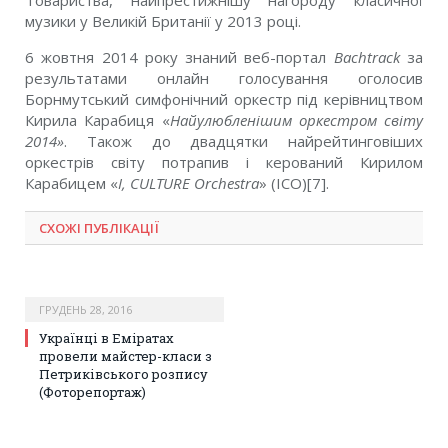
Товариства, найпрестижнішу нагороду класичної
музики у Великій Британії у 2013 році.
6 жовтня 2014 року знаний веб-портал
Bachtrack
за
результатами онлайн голосування оголосив
Борнмутський симфонічний оркестр під керівництвом
Кирила Карабиця «
Найулюбленішим оркестром світу
2014»
. Також до двадцятки найрейтинговіших
оркестрів світу потрапив і керований Кирилом
Карабицем «
I, CULTURE Orchestra
» (ICO)[7].
СХОЖІ ПУБЛІКАЦІЇ
ГРУДЕНЬ 28, 2016
Українці в Еміратах
провели майстер-класи з
Петриківського розпису
(Фоторепортаж)