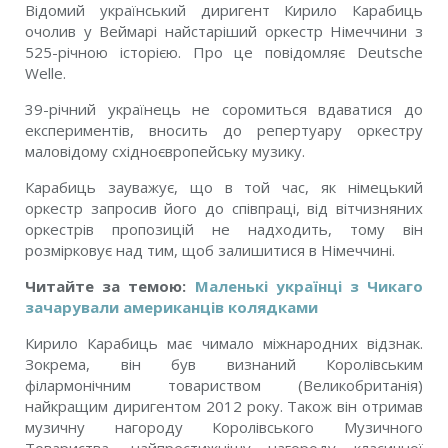
Відомий український диригент Кирило Карабиць
очолив у Веймарі найстаріший оркестр Німеччини з
525-річною історією. Про це повідомляє Deutsche
Welle.
39-річний українець не соромиться вдаватися до
експериментів, вносить до репертуару оркестру
маловідому східноєвропейську музику.
Карабиць зауважує, що в той час, як німецький
оркестр запросив його до співпраці, від вітчизняних
оркестрів пропозицій не надходить, тому він
розмірковує над тим, щоб залишитися в Німеччині.
Читайте за темою:
Маленькі українці з Чикаго
зачарували американців колядками
Кирило Карабиць має чимало міжнародних відзнак.
Зокрема, він був визнаний Королівським
філармонічним товариством (Великобританія)
найкращим диригентом 2012 року. Також він отримав
музичну нагороду Королівського Музичного