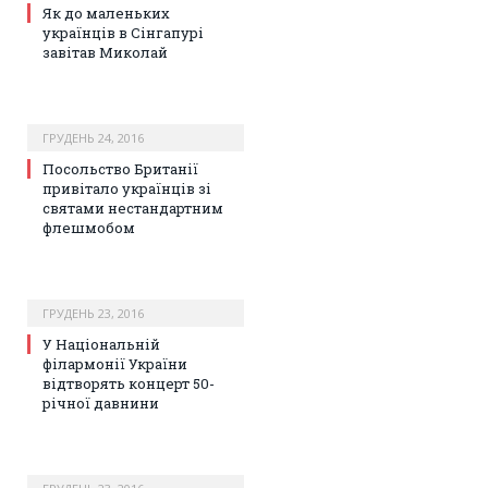
Як до маленьких
українців в Сінгапурі
завітав Миколай
ГРУДЕНЬ 24, 2016
Посольство Британії
привітало українців зі
святами нестандартним
флешмобом
ГРУДЕНЬ 23, 2016
У Національній
філармонії України
відтворять концерт 50-
річної давнини