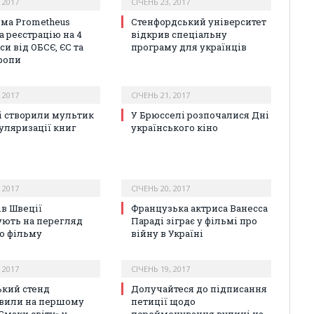
 2017
СІЧЕНЬ 23, 2017
ма Prometheus
Стенфордський університет
а реєстрацію на 4
відкрив спеціальну
си від ОБСЄ, ЄС та
програму для українців
ропи
 2017
СІЧЕНЬ 21, 2017
і створили мультик
У Брюсселі розпочалися Дні
уляризації книг
українського кіно
 2017
СІЧЕНЬ 20, 2017
ів Швеції
Французька актриса Ванесса
ють на перегляд
Параді зіграє у фільмі про
о фільму
війну в Україні
 2017
СІЧЕНЬ 19, 2017
ький стенд
Долучайтеся до підписання
вили на першому
петиції щодо