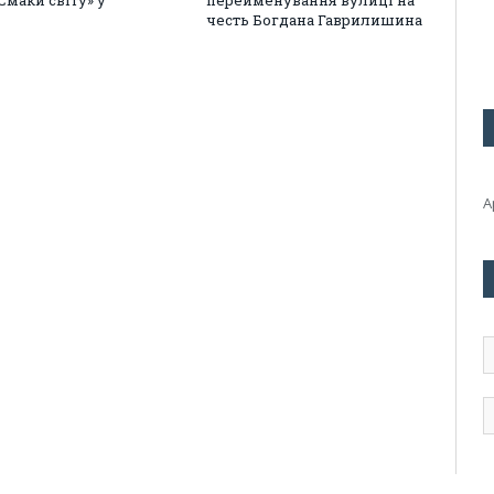
Смаки світу» у
перейменування вулиці на
честь Богдана Гаврилишина
А
А
е
п