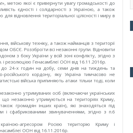
ne
», метою якої є привернути увагу громадськості до
жливість єдності і солідарності з Україною, а також
ю для відновлення територіальної цілісності і миру в
ння, військову техніку, а також найманців з території
ядом ОБСЄ. Роззброїти всі незаконні групи. Відновити
ном з боку України у всій зоні конфлікту, згідно з
5р. і резолюцією Генасамблеї ООН від 16.11.2016р.
 до 24-х годин на добу, семи днів на тиждень та
о-російського кордону, яку Україна тимчасово не
тистські війська припиняють атаки тільки тоді, коли
 незаконно утримуваних осіб (включаючи українських
х, що незаконно утримуються на територіях Криму,
 також громадян інших країн), які знаходяться під
и і сфабрикованими звинуваченнями, згідно з п.6
 країною-агресором Росією територію Криму і
насамблеї ООН від 16.11.2016р.