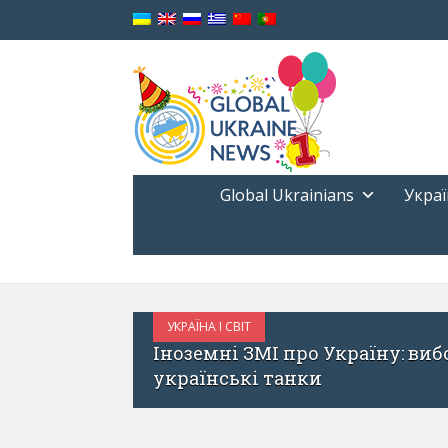
Global Ukrainians
Украї
УКРАЇНА
СІЧЕНЬ 18,
і махінації, «кінець любові» та
Мережа
держав