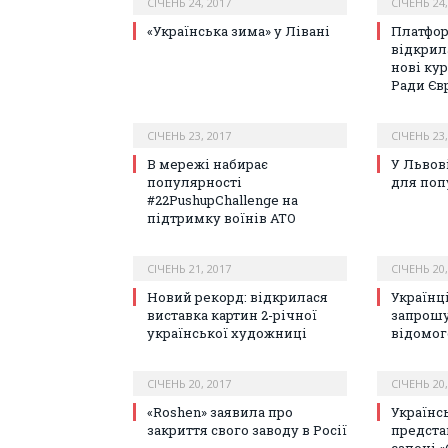
СІЧЕНЬ 24, 2017
СІЧЕНЬ 24,
«Українська зима» у Лівані
Платфор
відкрил
нові кур
Ради Єв
СІЧЕНЬ 23, 2017
СІЧЕНЬ 23,
В мережі набирає
У Львов
популярності
для поп
#22PushupChallenge на
підтримку воїнів АТО
СІЧЕНЬ 21, 2017
СІЧЕНЬ 20,
Новий рекорд: відкрилася
Українц
виставка картин 2-річної
запрошу
української художниці
відомог
СІЧЕНЬ 20, 2017
СІЧЕНЬ 20,
«Roshen» заявила про
Українс
закриття свого заводу в Росії
предста