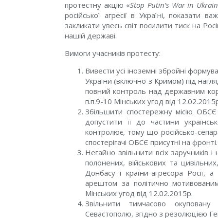
протестну акцію «
Stop Putin’s War in Ukrai
російської агресії в Україні, показати ва
закликати увесь світ посилити тиск на Росі
нашій державі.
Вимоги учасників протесту:
Вивести усі іноземні збройні формува
України (включно з Кримом) під нагл
повний контроль над державним кордо
п.п.9-10 Мінських угод від 12.02.201
Збільшити спостережну місію ОБСЄ
допустити її до частини українськ
контролює, тому що російсько-сепара
спостерігачі ОБСЄ присутні на фронті.
Негайно звільнити всіх заручників і
полонених, військових та цивільни
Донбасу і країни-агресора Росії, а
арештом за політично мотивованим
Мінських угод від 12.02.2015р.
Звільнити тимчасово окуповану
Севастополю, згідно з резолюцією Ге