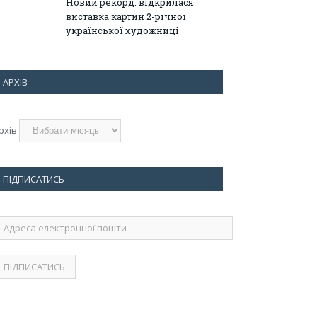
Новий рекорд: відкрилася
виставка картин 2-річної
української художниці
АРХІВ
рхів
ПІДПИСАТИСЬ
дреса
лектронної
ошти