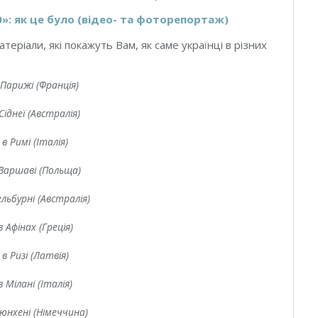
.0»: як це було (відео- та фоторепортаж)
теріали, які покажуть Вам, як саме українці в різних
 Парижі (Франція)
Сіднеї (Австралія)
 в Римі (Італія)
 Варшаві (Польща)
ельбурні (Австралія)
в Афінах (Греція)
 в Ризі (Латвія)
в Мілані (Італія)
Мюнхені (Німеччина)