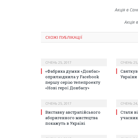
Акція в Сан
Акція 
СХОЖІ ПУБЛІКАЦІЇ
СІЧЕНЬ 25, 2017
СІЧЕНЬ 25,
«Фабрика думки «Донбас»
Святкув
оприлюднила у Facebook
України
першу серію телепроекту
«Нові герої Донбасу»
СІЧЕНЬ 25, 2017
СІЧЕНЬ 24,
Виставку австралійського
Стали в
аборигенного мистецтва
учасник
покажуть в Україні