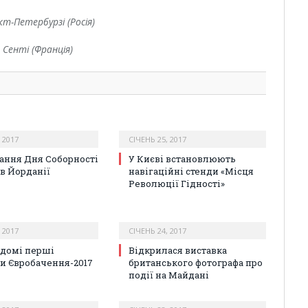
кт-Петербурзі (Росія)
в Сенті (Франція)
 2017
СІЧЕНЬ 25, 2017
ання Дня Соборності
У Києві встановлюють
 в Йорданії
навігаційні стенди «Місця
Революції Гідності»
 2017
СІЧЕНЬ 24, 2017
ідомі перші
Відкрилася виставка
и Євробачення-2017
британського фотографа про
події на Майдані