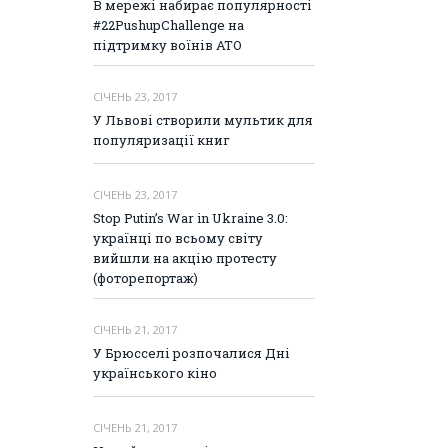
В мережі набирає популярності
#22PushupChallenge на
підтримку воїнів АТО
СІЧЕНЬ 23, 2017
У Львові створили мультик для
популяризації книг
СІЧЕНЬ 23, 2017
Stop Putin’s War in Ukraine 3.0:
українці по всьому світу
вийшли на акцію протесту
(фоторепортаж)
СІЧЕНЬ 21, 2017
У Брюсселі розпочалися Дні
українського кіно
СІЧЕНЬ 21, 2017