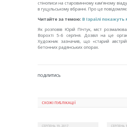
стінописи на старовинному кам’яному віадук
в гуцульському вбранні. Про це повідомляє
Читайте за темою:
В Ізраїлі покажуть
Як розповів Юрій Пічтук, міст розмалюв
Ворохті 5-6 серпня. Дозвіл на це орга
Художник зазначив, що «старий австрі
бетонних радянських опорах.
ПОДІЛИТИСЬ
СХОЖІ ПУБЛІКАЦІЇ
СЕРПЕНЬ 19, 2017
СЕРПЕНЬ 1