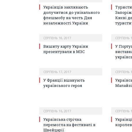
Українців закликають
Туристи
долучитися до унікального
Запоріж
флешмобу на честь Дня
Києві д
незалежності України
туристи
СЕРПЕНЬ 18, 2017
СЕРПЕНЬ 1
Вишиту карту України
У Порту
презентували в МЗС
виставк
українс
СЕРПЕНЬ 17, 2017
СЕРПЕНЬ 1
У Франції вшанують
Українс
українського героя
Малайзі
СЕРПЕНЬ 16, 2017
СЕРПЕНЬ 1
Українська стрічка
Українц
перемогла на фестивалі в
королев
Швейцарії