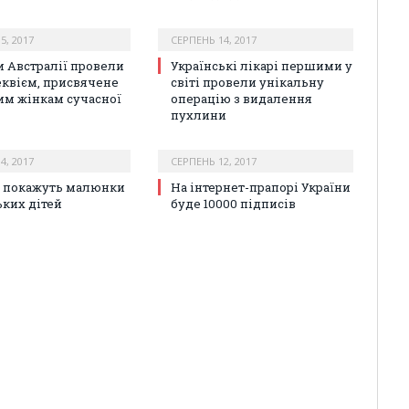
5, 2017
СЕРПЕНЬ 14, 2017
и Австралії провели
Українські лікарі першими у
еквієм, присвячене
світі провели унікальну
им жінкам сучасної
операцію з видалення
пухлини
4, 2017
СЕРПЕНЬ 12, 2017
лі покажуть малюнки
На інтернет-прапорі України
ьких дітей
буде 10000 підписів