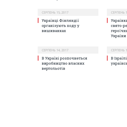
СЕРПЕНЬ 15, 2017
СЕРПЕНЬ 1
Українці Фінляндії
Українк
організують ходу у
свято-р
вишиванках
героїчн
України
СЕРПЕНЬ 14, 2017
СЕРПЕНЬ 1
В Україні розпочнеться
В Ізраї
виробництво власних
українс
вертольотів