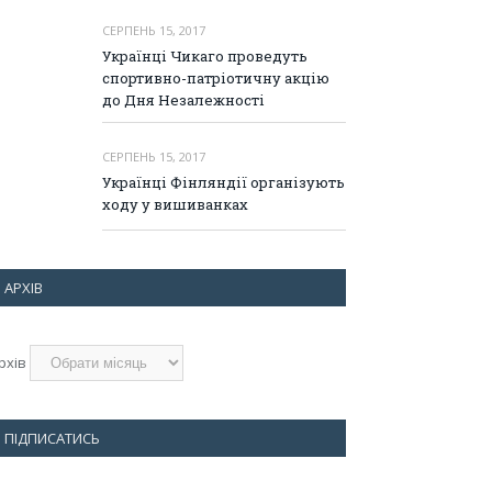
СЕРПЕНЬ 15, 2017
Українці Чикаго проведуть
спортивно-патріотичну акцію
до Дня Незалежності
СЕРПЕНЬ 15, 2017
Українці Фінляндії організують
ходу у вишиванках
АРХІВ
рхів
ПІДПИСАТИСЬ