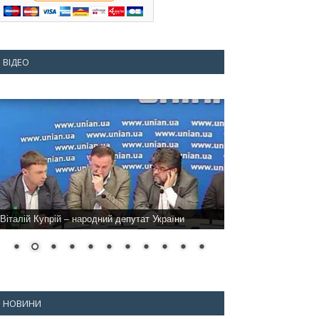
ВІДЕО
Віталій Купрій – народний депутат України
НОВИНИ