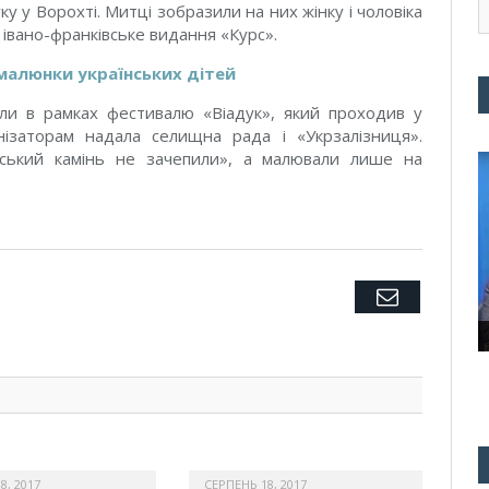
у у Ворохті. Митці зобразили на них жінку і чоловіка
 івано-франківське видання «Курс».
 малюнки українських дітей
али в рамках фестивалю «Віадук», який проходив у
нізаторам надала селищна рада і «Укрзалізниця».
йський камінь не зачепили», а малювали лише на
Twitter
Facebook
Google+
Pinterest
LinkedIn
Tumblr
Email
8, 2017
СЕРПЕНЬ 18, 2017