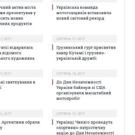
чний актив міста
Українська команда
жя презентував у
мотогонщиків встановила
есять нових
новий світовий рекорд
чних продуктів
7, 2017
СЕРПЕНЬ 17, 2017
галії відкрилась
Грузинський гурт присвятив
а відомого
кавер Кузьмі і грузино-
ького художника
українській дружбі
7, 2017
СЕРПЕНЬ 16, 2017
ькі святкування в
До Дня Незалежності
ї
України байкери зі США
організували масштабний
мотопробіг
6, 2017
СЕРПЕНЬ 15, 2017
і Аргентини обрали
Українці Чикаго проведуть
у
спортивно-патріотичну
акцію до Дня Незалежності