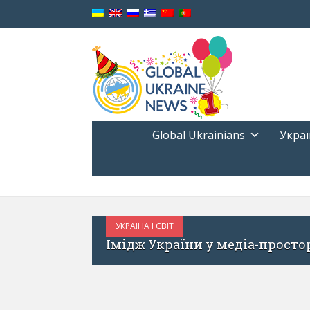
Global Ukrainians
Украї
РЕФОРМИ
СЕРПЕНЬ 2, 2017
орея: липень 2017 року
МАУ та Мінінфрастр
системи