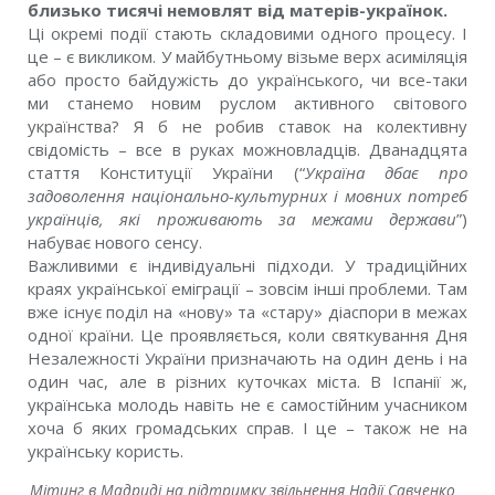
близько тисячі немовлят від матерів-українок.
Ці окремі події стають складовими одного процесу. І
це – є викликом. У майбутньому візьме верх асиміляція
або просто байдужість до українського, чи все-таки
ми станемо новим руслом активного світового
українства? Я б не робив ставок на колективну
свідомість – все в руках можновладців. Дванадцята
стаття Конституції України (“
Україна дбає про
задоволення національно-культурних і мовних потреб
українців, які проживають за межами держави
”)
набуває нового сенсу.
Важливими є індивідуальні підходи. У традиційних
краях української еміграції – зовсім інші проблеми. Там
вже існує поділ на «нову» та «стару» діаспори в межах
одної країни. Це проявляється, коли святкування Дня
Незалежності України призначають на один день і на
один час, але в різних куточках міста. В Іспанії ж,
українська молодь навіть не є самостійним учасником
хоча б яких громадських справ. І це – також не на
українську користь.
Мітинг в Мадриді на підтримку звільнення Надії Савченко