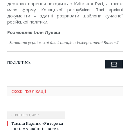
державотворення походить з Київської Русі, а також
мало форму Козацької республіки. Такі архівні
документи – здатні розривати шаблони сучасної
російської політики.
Розмовляв Ілля Лукаш
Заняття української для іспанців в Університеті Валенсії
ПОДІЛИТИСЬ
Emai
Twitter
Facebook
Google+
Pinterest
LinkedIn
Tumblr
СХОЖІ ПУБЛІКАЦІЇ
СЕРПЕНЬ 23, 2017
Таміла Карпик: «Риторика
поділу українців на тих,