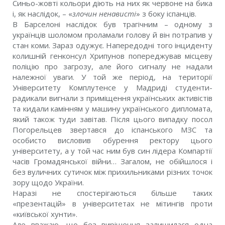
Синьо-жовті кольори діють на них як червоне на бика
і, як наслідок, – «
злочин ненависті
» з боку іспанців.
В Барселоні наслідок був трагічним – одному з
українців шоломом проламали голову й він потрапив у
стан коми. Зараз одужує. Напередодні того інциденту
колишній генконсул Хрипунов попереджував місцеву
поліцію про загрозу, але його сигналу не надали
належної уваги. У той же період, на території
Університету Комплутенсе у Мадриді студенти-
радикали вигнали з приміщення українських активістів
та кидали камінням у машину українського дипломата,
який також туди завітав. Після цього випадку посол
Погорельцев звертався до іспанського МЗС та
особисто висловив обурення ректору цього
університету, а у той час ним був син лідера Компартії
часів Громадянської війни… Загалом, не обійшлося і
без вуличних сутичок між прихильниками різних точок
зору щодо України.
Наразі не спостерігаються більше таких
«презентацій» в університетах не мітингів проти
«київської хунти».
Але вважаю, що без вирішення залишилася одна