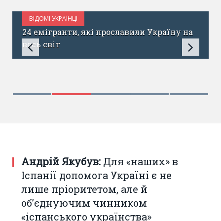
ВІДОМІ УКРАЇНЦІ
СЕРПЕНЬ 31, 2017
24 емігранти, які прославили Україну на
весь світ
Андрій Якубув:
Для «наших» в
Іспанії допомога Україні є не
лише пріоритетом, але й
об’єднуючим чинником
«іспанського українства»