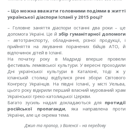
– Що можна вважати головними подіями в житті
української діаспори Іспанії у 2015 році?
– Головне заняття діаспори останні два роки – це
допомога Україні. Це й
збір гуманітарної допомоги
– автотранспорту, обладнання, різної продукції, і
прийняття на лікування поранених бійців АТО, й
відпочинок дітей в Іспанії.
На початку року в Мадриді вперше провели
фестиваль лемківської культури. У вересні проходили
Дні української культури в Каталонії, тоді ж у
іспанській столиці відбулися річні збори Світового
Конгресу Українців. На півдні Іспанії, у місті Уельва,
цього року відкрили перший власний мурований храм
Української греко-католицької Церкви.
Багато зусиль надалі докладаються для
протидії
російської пропаганди
, яка направлена проти
України, але це окрема тема.
Джип та прапор, з Валенсії – на передову