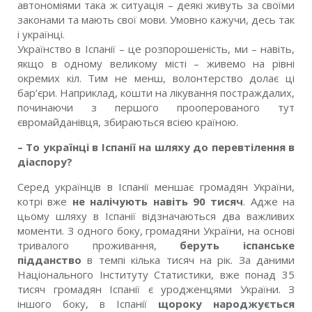
автономіями така ж ситуація – деякі живуть за своїми
законами та мають свої мови. Умовно кажучи, десь так
і українці.
Українство в Іспанії – це розпорошеність, ми – навіть,
якщо в одному великому місті – живемо на рівні
окремих кіл. Тим не менш, волонтерство долає ці
бар’єри. Наприклад, кошти на лікування постраждалих,
починаючи з першого прооперованого тут
євромайданівця, збираються всією країною.
– То українці в Іспанії на шляху до перевтілення в
діаспору?
Серед українців в Іспанії меншає громадян України,
котрі вже
не налічують навіть 90 тисяч
. Адже на
цьому шляху в Іспанії відзначаються два важливих
моменти. З одного боку, громадяни України, на основі
тривалого проживання,
беруть іспанське
підданство
в темпі кілька тисяч на рік. За даними
Національного Інституту Статистики, вже понад 35
тисяч громадян Іспанії є уродженцями України. З
іншого боку, в Іспанії
щороку народжується