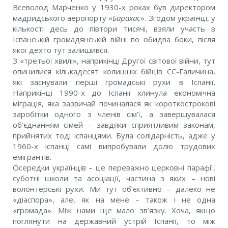
Всеволод Марченко у 1930-х роках був директором
мадридського аеропорту «
Барахас
». Згодом українці, у
кількості десь до півтори тисячі, взяли участь в
Іспанській громадянській війні по обидва боки, після
якої дехто тут залишився.
З «третьої хвилі», наприкінці Другої світової війни, тут
опинилися кількадесят колишніх бійців СС-Галичина,
які заснували перші громадські рухи в Іспанії.
Наприкінці 1990-х до Іспанії хлинула економічна
міграція, яка зазвичай починалася як короткострокові
заробітки одного з членів сім’ї, а завершувалася
об’єднанням сімей – завдяки сприятливим законам,
прийнятих тоді іспанцями. Була солідарність, адже у
1960-х іспанці самі випробували долю трудових
емігрантів.
Осередки українців – це переважно церковні парафії,
суботні школи та асоціації, частина з яких – нові
волонтерські рухи. Ми тут об’єктивно – далеко не
«діаспора», але, як на мене – також і не одна
«громада». Між нами ще мало зв’язку. Хоча, якщо
поглянути на державний устрій Іспанії, то між