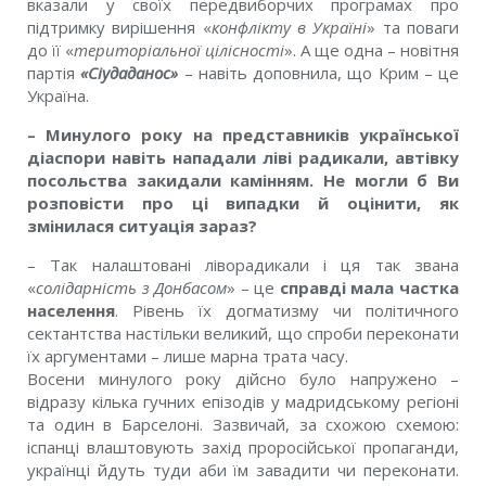
вказали у своїх передвиборчих програмах про
підтримку вирішення «
конфлікту в Україні
» та поваги
до її «
територіальної цілісності
». А ще одна – новітня
партія
«Сіудаданос»
– навіть доповнила, що Крим – це
Україна.
– Минулого року на представників української
діаспори навіть нападали ліві радикали, автівку
посольства закидали камінням. Не могли б Ви
розповісти про ці випадки й оцінити, як
змінилася ситуація зараз?
– Так налаштовані ліворадикали і ця так звана
«
солідарність з Донбасом
» – це
справді мала частка
населення
. Рівень їх догматизму чи політичного
сектантства настільки великий, що спроби переконати
їх аргументами – лише марна трата часу.
Восени минулого року дійсно було напружено –
відразу кілька гучних епізодів у мадридському регіоні
та один в Барселоні. Зазвичай, за схожою схемою:
іспанці влаштовують захід проросійської пропаганди,
українці йдуть туди аби їм завадити чи переконати.