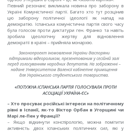
Певний резонанс викликала новина про заборону в
Україні Комуністичної партії. Багато хто тут розцінив
цю заборону політичної ідеології як напад на
демократію. Іспанська комуністична партія свого часу
була голосом проти диктатури ген. Франко та навіть
зробила ідеологічну жертву для відновлення
демократії в країні – прийняла монархію.
Законопроект іномовлення України діаспоряни
підтримали відеороликом, презентованим у сесійній залі
перед голосуванням народних депутатів. На зображенні –
надане Університетом Валенсії кабінетне приміщення
для Українського студентського товариства.
«ПОТУЖНА ІСПАНСЬКА ПАРТІЯ ГОЛОСУВАЛА ПРОТИ
АСОЦІАЦІЇ УКРАЇНА-ЄС»
– Хто просуває російські інтереси на політичному
рівні в Іспанії, як-то Віктор Орбан в Угорщині чи
Марі ле-Пен у Франції?
– Якщо відкинути конспірологію, можна помітити
активність двох іспанських політичних сил, які у