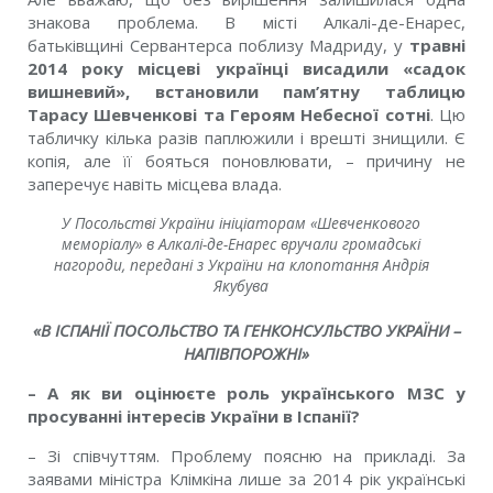
знакова проблема. В місті Алкалі-де-Енарес,
батьківщині Сервантерса поблизу Мадриду, у
травні
2014 року місцеві українці висадили «садок
вишневий», встановили пам’ятну таблицю
Тарасу Шевченкові та Героям Небесної сотні
. Цю
табличку кілька разів паплюжили і врешті знищили. Є
копія, але її бояться поновлювати, – причину не
заперечує навіть місцева влада.
У Посольстві України ініціаторам «Шевченкового
меморіалу» в Алкалі-де-Енарес вручали громадські
нагороди, передані з України на клопотання Андрія
Якубува
«В ІСПАНІЇ ПОСОЛЬСТВО ТА ГЕНКОНСУЛЬСТВО УКРАЇНИ –
НАПІВПОРОЖНІ»
– А як ви оцінюєте роль українського МЗС у
просуванні інтересів України в Іспанії?
– Зі співчуттям. Проблему поясню на прикладі. За
заявами міністра Клімкіна лише за 2014 рік українські