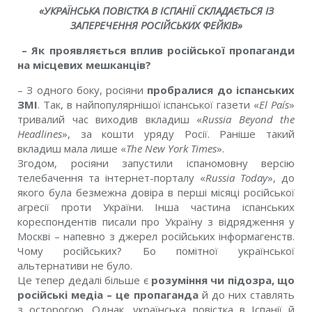
«УКРАЇНСЬКА ПОВІСТКА В ІСПАНІЇ СКЛАДАЄТЬСЯ
ІЗ
ЗАПЕРЕЧЕННЯ РОСІЙСЬКИХ ФЕЙКІВ»
– Як проявляється вплив російської пропаганди
на місцевих мешканців?
– З одного боку, росіяни
пробралися до іспанських
ЗМІ
. Так, в найпопулярнішої іспанської газети «
El
Paí
s
»
тривалий час виходив вкладиш «
Russia Beyond the
Headlines
», за кошти уряду Росії. Раніше такий
вкладиш мала лише «
The
New
York
Times
».
Згодом, росіяни запустили іспаномовну версію
телебачення та інтернет-порталу «
Russia
Today
», до
якого була безмежна довіра в перші місяці російської
агресії проти України. Інша частина іспанських
кореспондентів писали про Україну з відрядження у
Москві – напевно з джерел російських інформагенств.
Чому російських? Бо помітної української
альтернативи не було.
Це тепер дедалі більше є
розуміння чи підозра, що
російські медіа – це пропаганда
й до них ставлять
з осторогою. Однак, українська повістка в Іспанії й