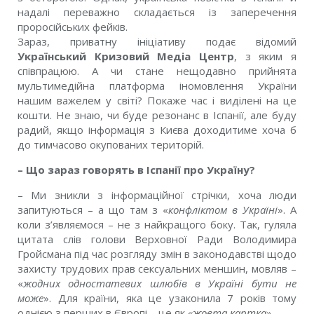
надалі переважно складається із заперечення
проросійських фейків.
Зараз, приватну ініціативу подає відомий
Український Кризовий Медіа Центр
, з яким я
співпрацюю. А чи стане нещодавно прийнята
мультимедійна платформа іномовлення України
нашим важелем у світі? Покаже час і виділені на це
кошти. Не знаю, чи буде резонанс в Іспанії, але буду
радий, якщо інформація з Києва доходитиме хоча б
до тимчасово окупованих територій.
– Що зараз говорять в Іспанії про Україну?
– Ми зникли з інформаційної стрічки, хоча люди
запитуються – а що там з «
конфліктом в Україні
». А
коли з’являємося – не з найкращого боку. Так, гуляла
цитата слів голови Верховної Ради Володимира
Гройсмана під час розгляду змін в законодавстві щодо
захисту трудових прав сексуальних меншин, мовляв –
«
жодних одностатевих шлюбів в Україні бути не
може
». Для країни, яка це узаконила 7 років тому
однією з перших в Європі – це як
«жовта картка»
.