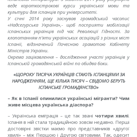
веде короткострокові курси української мови та
культури для іспанців при університеті.
У січні 2014 року заснував громадський часопис
«Надсегурська Україна»,- щоб посприяти мобілізації
іспанських українців під час Революції Гідності. За
клопотанням п’яти українських асоціацій з різних міст
Іспанії, відзначений Почесною грамотою Кабінету
Міністрів України.
Окрема зацікавлення – дослідження участі українців у
Іспанській громадянській війні по обидва боки.
«ЩОРОКУ ТИСЯЧА УКРАЇНЦІВ СТАЮТЬ ІСПАНЦЯМИ ЗА
НАРОДЖЕННЯМ,
ЩЕ КІЛЬКА ТИСЯЧ – СВІДОМО БЕРУТЬ
ІСПАНСЬКЕ ГРОМАДЯНСТВО»
– Як в Іспанії опинилися українські мігранти? Чим
живе місцева українська діаспора?
– Українська еміграція – це так звані
чотири хвилі
.
Іспанія в ній стала традиційною зовсім недавно. Перші
достовірні звістки маємо про представників «другої
хвилі» – між Першою і Другою світовими. Так, одесит