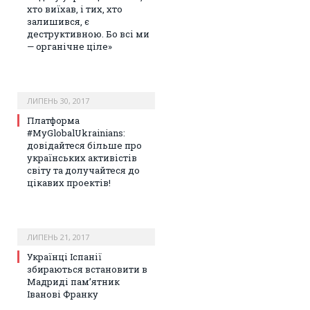
хто виїхав, і тих, хто
залишився, є
деструктивною. Бо всі ми
— органічне ціле»
ЛИПЕНЬ 30, 2017
Платформа
#MyGlobalUkrainians:
довідайтеся більше про
українських активістів
світу та долучайтеся до
цікавих проектів!
ЛИПЕНЬ 21, 2017
Українці Іспанії
збираються встановити в
Мадриді пам’ятник
Іванові Франку