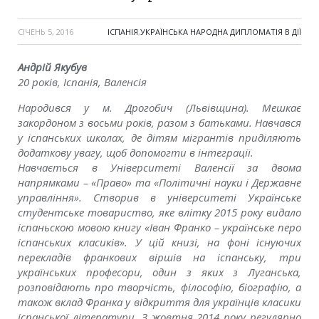
СІЧЕНЬ 5, 2016
ІСПАНІЯ
,
УКРАЇНСЬКА НАРОДНА ДИПЛОМАТІЯ В ДІЇ
Андрій Якубув
20 років, Іспанія, Валенсія
Народився у м. Дрогобич (Львівщина). Мешкає
закордоном з восьми років, разом з батьками. Навчався
у іспанських школах, де дітям мігрантів приділяють
додаткову увагу, щоб допомогти в інтеграції.
Навчається в Університеті Валенсії за двома
напрямками – «Право» та «Політичні науки і Державне
управління». Створив в університеті Українське
студентське товариство, яке влітку 2015 року видало
іспаньскою мовою книгу «Іван Франко – українське перо
іспанських класиків». У цій книзі, на фоні існуючих
перекладів франкових віршів на іспанську, три
українських професори, один з яких з Луганська,
розповідають про творчість, філософію, біографію, а
також вклад Франка у відкриття для українців класики
іспанської літератури. З жовтня 2014 року регулярно