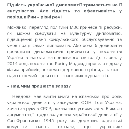
Гідність української дипломатії тримається на її
ентузіастах. Але гідність та ефективність у
період війни – різні речі
.
Можливо, перегляд політики МЗС принесе ті ресурси,
які можна скерувати на культурну дипломатію,
підвищення рівня консульського обслуговування та
умов праці самих дипломатів. Або хоча б дозволити
проводити дипломатичні прийняття у посольстві
України з нагоди національного свята. До слова, у
2014 році, посольство Росії у Мадриді провело відразу
кілька прийомів, зокрема і державного рівня, а також –
один окремий – для сотні іспанських журналістів.
– Над чим працюєте зараз?
– Невдовзі має вийти книга на іспанській про роль
української делегації у заснуванні ООН. Тоді Україна,
хоча і за руку з СРСР, показалася усьому світу. В якості
аргументації щодо залучення української делегації у
Сан-Франциско 1945 року як держави, радянські
комуністи навіть вказали, що українське