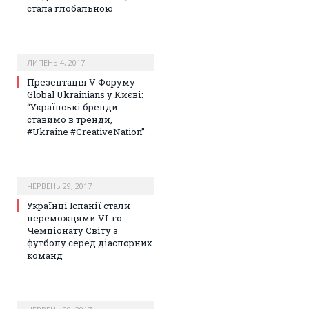
стала глобальною
ЛИПЕНЬ 4, 2017
Презентація V Форуму
Global Ukrainians у Києві:
“Українські бренди
ставимо в тренди,
#Ukraine #CreativeNation”
ЧЕРВЕНЬ 29, 2017
Українці Іспанії стали
переможцями VI-го
Чемпіонату Світу з
футболу серед діаспорних
команд