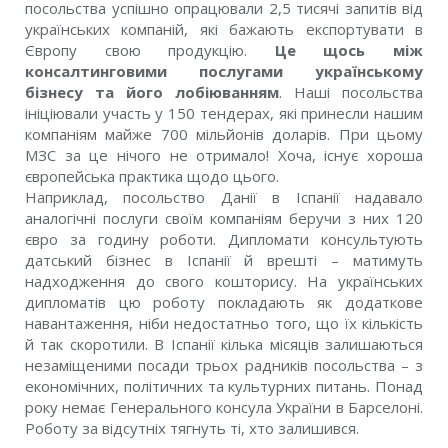
посольства успішно опрацювали 2,5 тисячі запитів від
українських компаній, які бажають експортувати в
Європу свою продукцію.
Це щось між
консалтинговими послугами українському
бізнесу та його лобіюванням
. Наші посольства
ініціювали участь у 150 тендерах, які принесли нашим
компаніям майже 700 мільйонів доларів. При цьому
МЗС за це нічого не отримало! Хоча, існує хороша
європейська практика щодо цього.
Наприклад, посольство Данії в Іспанії надавало
аналогічні послуги своїм компаніям беручи з них 120
євро за годину роботи. Дипломати консультують
датський бізнес в Іспанії й врешті – матимуть
надходження до свого кошторису. На українських
дипломатів цю роботу покладають як додаткове
навантаження, ніби недостатньо того, що їх кількість
й так скоротили. В Іспанії кілька місяців залишаються
незаміщеними посади трьох радників посольства – з
економічних, політичних та культурних питань. Понад
року немає Генерального консула України в Барселоні.
Роботу за відсутніх тягнуть ті, хто залишився.