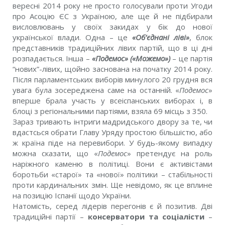
вересні 2014 року не просто голосували проти Угоди
про Асоцію ЄС з Україною, але ще й не підбирали
висловлювань у своїх закидах у бік до нової
української влади. Одна – це
«Об’єднані ліві»
, блок
представників традиційних лівих партій, що в ці дні
розпадається. Інша –
«Подемос» («Можемо»)
– це партія
“нових”-лівих, щойно заснована на початку 2014 року.
Після парламентських виборів минулого 20 грудня вся
увага була зосереджена саме на останній. «
Подемос
»
вперше брала участь у всеіспанських виборах і, в
блоці з регіональними партіями, взяла 69 місць з 350.
Зараз тривають інтриги мадридського двору за те, чи
вдастсься обрати Главу Уряду простою більшістю, або
ж країна піде на перевибори. У будь-якому випадку
можна сказати, що «
Подемос
» претендує на роль
наріжного каменю в політиці. Вони є активістами
боротьби «старої» та «нової» політики – стабільності
проти кардинальних змін. Ще невідомо, як це вплине
на позицію Іспанії щодо України.
Натомість, серед лідерів перегонів є й позитив. Дві
традиційні партії –
консерватори та соціалісти
–