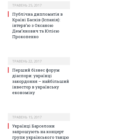
ТРАВЕНЬ 25, 2017
Публічна дипломатія в
Країні Басків (Іспанія):
інтерв’ю з Оксаною
Дем’янович та Юлією
Прокопенко
ТРАВЕНЬ 22, 2017
Перший бізнес форум
діаспори: українці
закордоння – найбільший
інвестор в українську
економіку
ТРАВЕНЬ 15, 2017
Українці Барселони
запрошують на концерт
групи українського танцю