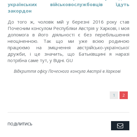
українських військовослужбовців їдуть
закордон
До того ж, чоловік мій у березні 2016 року став
Почесним консулом Республіки Австрія у Харкові, і моя
допомога в його діяльності є без перебільшення
неоціненною. Так що ми уже всією родиною
працюємо на зміцнення австрійсько-української
дружби, і це значить, що Батьківщині я наразі
потрібна саме тут, у Відні. GU
Відкриття офісу Почесного консула Австрії в Харкові
1
2
ПОДІЛИТИСЬ
Emai
Twitter
Facebook
Google+
Pinterest
LinkedIn
Tumblr