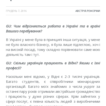
ГРУДЕНЬ 7, 2016
АВСТРІЯ
,
РЕФОРМИ
GU:
Чим відрізняється робота в Україні та в країні
Вашого перебування?
В Україні у мене була в принципі інша ситуація, у мене
не було власного бізнесу, я була лише підлеглою, хоч і
на високій посаді, тому складно порівнювати саме мою
діяльність там і тут.
GU:
Скільки українців працюють в Відні? Якими є їхні
професії?
Наскільки мені відомо, у Відні є 2-3 тисячі українців.
Багато студентів, є співробітники міжнародних
організацій. Багато моїх знайомих з числа
yuppie
за
останні пару років отримали австрійське громадянство
і працюють у дуже різних сферах. Крім зайнятих у
сфері послуг, є певна кількість людей з виробничими