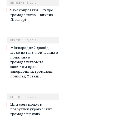
БЕРЕЗЕНЬ 15, 2017
Законопроект #6175 про
громадянство – виклик
Діаспорі
БЕРЕЗЕНЬ 15, 2017
Mіжнародний досвід
щодо питань, пов’язаних з
подвійним
громадянством та
захистом прав
закордонних громадян:
приклад Франції
БЕРЕЗЕНЬ 15, 2017
Цілі села можуть
позбутися українських
громадян: ризик