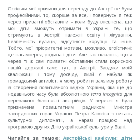
Оскільки мої причини для переїзду до Австрії не були
професійними, то, скоріше за все, і повернусь я теж
через приватні обставини – коли буду впевнена, що
мої діти зможуть отримати в Україні те, що
отримують в Австрії: належні освіту і лікування,
безпечність вулиць, відсутність корупції та інше.
Тобто, мої пріоритетні мотиви, можливо, егоїстичні:
це насамперед родина і діти. Але так склалось, що я
через ті ж самі приватні обставини стала корисною
нашій державі саме тут, в Австрії. Завдяки моїй
кваліфікації і тому досвіду, який я набула як
громадський активіст, я можу робити важливу роботу
із створення позитивного іміджу України, яка ще до
недавнього часу була абсолютною
terra incognita
для
переважної більшості австрійців. У вересні я була
призначена позаштатним радником Міністра
закордонних справ України Петра Клімкіна з питань
культурної дипломатії, а наразі працюю над
програмою других Днів української культури у Відні.
Читайте за темою:
Австрійські канікули: діти