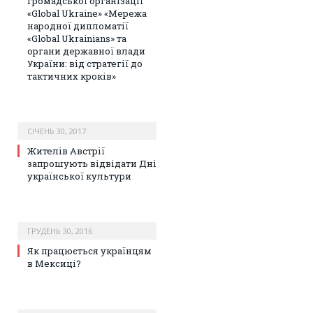
громадської організації
«Global Ukraine» «Мережа
народної дипломатії
«Global Ukrainians» та
органи державної влади
України: від стратегії до
тактичних кроків»
СІЧЕНЬ 30, 2017
Жителів Австрії
запрошують відвідати Дні
української культури
ГРУДЕНЬ 30, 2016
Як працюється українцям
в Мексиці?