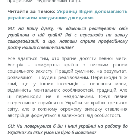
професіями – будівельники тощо.
Читайте за темою:
Українці Відня допомагають
українським «медичним джедаям»
GU:
На Вашу думку, чи вдається реалізувати себе
українцям в цій країні? Які є перешкоди на шляху
самореалізації, а що, навпаки сприяє професійному
росту наших співвітчизників?
Усе вдається тим, хто прагне досягти певної мети.
Австрія – комфортна країна з високим рівнем
соціального захисту. Працюй сумлінно, на результат,
розвивайся – і будеш реалізованим. Перешкоди ті ж
самі, що у інших іноземців – незнання мови,
відмінність ментальних особливостей, традицій. Але
ці перешкоди не є нездоланими. Існує певне
стереотипне сприйняття України як країни третього
світу, але в кожному окремому випадку ставлення
австрійців формується в залежності від особистості.
GU:
Чи повернулися б Ви і інші українці на роботу до
України? За яких умов це було б можливо?