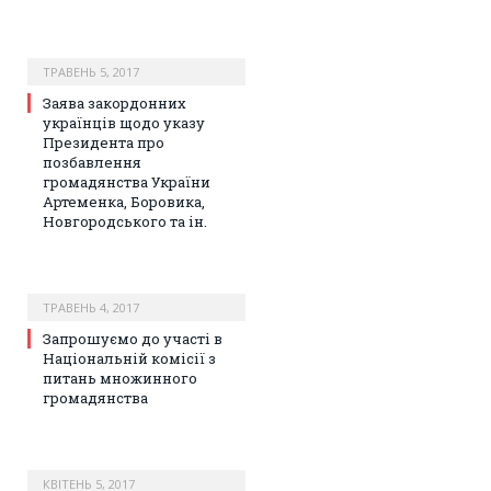
ТРАВЕНЬ 5, 2017
Заява закордонних
українців щодо указу
Президента про
позбавлення
громадянства України
Артеменка, Боровика,
Новгородського та ін.
ТРАВЕНЬ 4, 2017
Запрошуємо до участі в
Національній комісії з
питань множинного
громадянства
КВІТЕНЬ 5, 2017