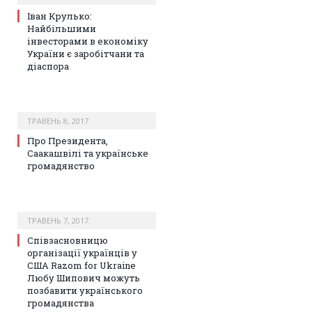
Іван Крулько:
Найбільшими
інвесторами в економіку
України є заробітчани та
діаспора
ТРАВЕНЬ 8, 2017
Про Президента,
Саакашвілі та українське
громадянство
ТРАВЕНЬ 7, 2017
Співзасновницю
організації українців у
США Razom for Ukraine
Любу Шипович можуть
позбавити українського
громадянства