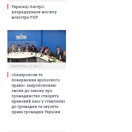
Українці Австрії
впорядкували могилу
міністра УНР
БЕРЕЗЕНЬ 27, 2017
«Анахронізм та
повернення кріпосного
права»: запропоновані
зміни до закону про
громадянство створять
правовий хаос у ставленні
до громадян та звузять
права громадян України