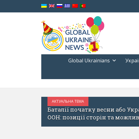
Global Ukrainians
Украї
КУЛЬТУРА
БЕРЕЗЕНЬ 10, 20
 vs Росія в Міжнародному Суді
Stoned J
огнози
Ігора Си