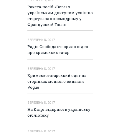
Ракета-носій «Вега» з
українським двигуном успішно
стартувала з космодрому у
Французькій Гвіані
БЕРЕЗЕНЬ 8, 2017
Радіо Свобода створило відео
про кримських татар
БЕРЕЗЕНЬ 8, 2017
Кримськотатарський одяг на
сторінках модного видання
Vogue
БЕРЕЗЕНЬ 8, 2017
На Кіпрі відкриють українську
бібліотеку
БЕРЕЗЕНЬ 8, 2017