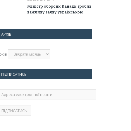
Міністр оборони Канади зробив
важливу заяву українською
АРХІВ
рхів
ПІДПИСАТИСЬ
дреса
лектронної
ошти