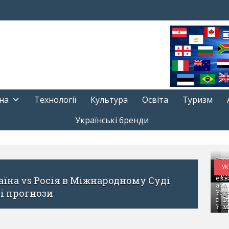
на
Технології
Культура
Освіта
Туризм
Українські бренди
Іно
Кра
фрі
УК
на
17
Кр
екв
esus: секрети всесвітнього успіху від фронтме
або
доренка
Укр
в
І
Уга
м