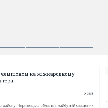
м чемпіоном на міжнародному
ггера
DIGEST
о району (Чернівецька область), майбутній священик