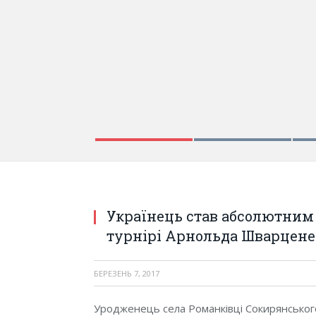
Українець став абсолютни
турнірі Арнольда Шварцене
БЕРЕЗЕНЬ 7, 2017
Уродженець села Романківці Сокирянськог