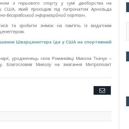
оном з гирьового спорту у сумі двоборства на
у США, який проходив під патронатом Арнольда
чно-бесарабський інформаційний портал».
тися та зробити знімок на пам’ять із видатним
ценеггером.
ошення Шварценеггера їде у США на спортивний
інарії, уродженець села Романківці Микола Ткачук –
у.
Благословив Миколу на змагання Митрополит
Twitter
Facebook
Google+
Pinterest
LinkedIn
Tumblr
Email