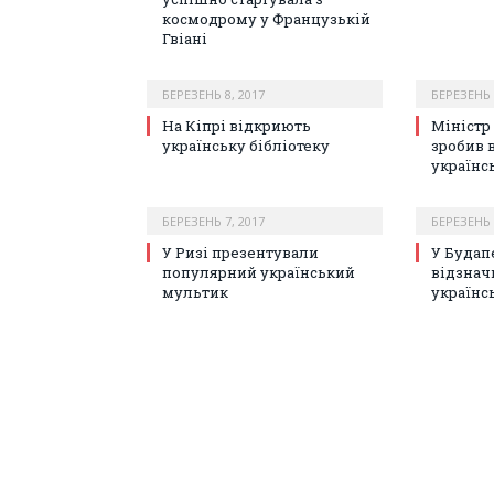
космодрому у Французькій
Гвіані
БЕРЕЗЕНЬ 8, 2017
БЕРЕЗЕНЬ 
На Кіпрі відкриють
Міністр
українську бібліотеку
зробив 
українс
БЕРЕЗЕНЬ 7, 2017
БЕРЕЗЕНЬ 
У Ризі презентували
У Будап
популярний український
відзнач
мультик
українс