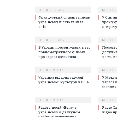
БЕРЕЗЕНЬ 12, 2017
БЕРЕЗЕНЬ 
Французький співак записав
У Сінга
українську пісню та зняв
урок ук
кліп
літерат
БЕРЕЗЕНЬ 10, 2017
БЕРЕЗЕНЬ 
В Україні презентували тізер
Посоль
повнометражного фільму
долучил
про Тараса Шевченка
честь К
БЕРЕЗЕНЬ 9, 2017
БЕРЕЗЕНЬ 
Українка відкрила музей
У Мекси
української культури в США
чергови
школи»
БЕРЕЗЕНЬ 9, 2017
БЕРЕЗЕНЬ 
Ракета-носій «Вега» з
Радіо С
українським двигуном
відео п
успішно стартувала з