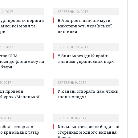
12, 2017
БЕРЕЗЕНЬ 10, 2017
пурі провели перший
В Австралії навчатимуть
раїнської мови та
майстерності української
ури
вишивки
10, 2017
БЕРЕЗЕНЬ 10, 2017
ство США
У близькосхідній країні
ося до флешмобу на
з’явився український парк
обзаря
9, 2017
БЕРЕЗЕНЬ 9, 2017
ці провели
У Канаді створять пам’ятник
й урок «Маленької
«ленінопаду»
8, 2017
БЕРЕЗЕНЬ 8, 2017
вобода створило
Кримськотатарський одяг на
ро кримських татар
сторінках модного видання
Vogue