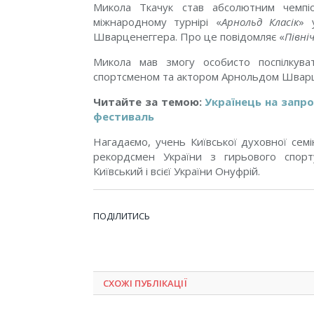
Микола Ткачук став абсолютним чемпі
міжнародному турнiрi
«
Арнольд Класiк
»
Шварценеггера.
Про це повідомляє
«
Півні
Микола мав змогу особисто поспілкува
спортсменом та актором Арнольдом Швар
Читайте за темою:
Українець на запр
фестиваль
Нагадаємо, учень Київської духовної сем
рекордсмен України з гирьового спорт
Київський
і всієї України Онуфрій.
ПОДІЛИТИСЬ
СХОЖІ ПУБЛІКАЦІЇ