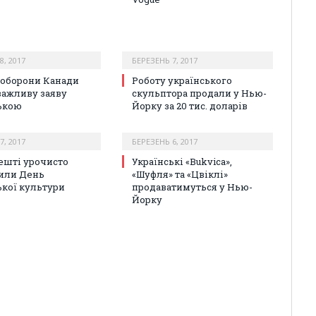
8, 2017
БЕРЕЗЕНЬ 7, 2017
 оборони Канади
Роботу українського
важливу заяву
скульптора продали у Нью-
ькою
Йорку за 20 тис. доларів
7, 2017
БЕРЕЗЕНЬ 6, 2017
ешті урочисто
Українські «Bukvica»,
или День
«Шуфля» та «Цвіклі»
ької культури
продаватимуться у Нью-
Йорку