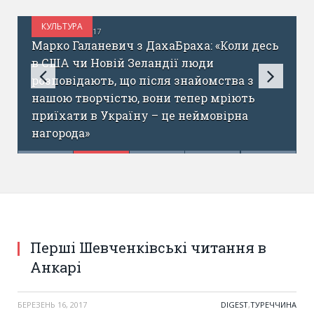
КУЛЬТУРА
БЕРЕЗЕНЬ 17, 2017
Марко Галаневич з ДахаБраха: «Коли десь
в США чи Новій Зеландії люди
розповідають, що після знайомства з
нашою творчістю, вони тепер мріють
приїхати в Україну – це неймовірна
нагорода»
Перші Шевченківські читання в
Анкарі
БЕРЕЗЕНЬ 16, 2017
DIGEST
,
ТУРЕЧЧИНА