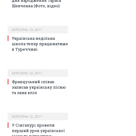
дня народження Тараса
Шевченка (Фото, відео)
БЕРЕЗЕНЬ 13, 2017
Українська недільна
школа тепер працюватиме
в Туреччині
БЕРЕЗЕНЬ 12, 2017
Французький співак
записав українську пісню
та зняв кліп
БЕРЕЗЕНЬ 12, 2017
У Сінгапурі провели
перший урок української