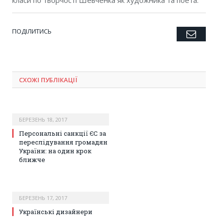
класи по творчості Шевченка як художника та поета.
ПОДІЛИТИСЬ
Emai
Twitter
Facebook
Google+
Pinterest
LinkedIn
Tumblr
СХОЖІ ПУБЛІКАЦІЇ
БЕРЕЗЕНЬ 18, 2017
Персональні санкції ЄС за
переслідування громадян
України: на один крок
ближче
БЕРЕЗЕНЬ 17, 2017
Українські дизайнери