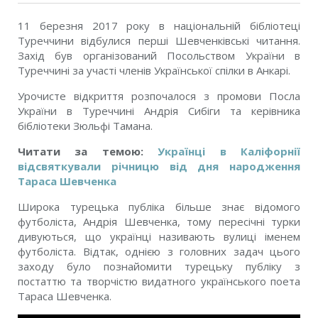
11 березня 2017 року в національній бібліотеці
Туреччини відбулися перші Шевченківські читання.
Захід був організований Посольством України в
Туреччині за участі членів Української спілки в Анкарі.
Урочисте відкриття розпочалося з промови Посла
України в Туреччині Андрія Сибіги та керівника
бібліотеки Зюльфі Тамана.
Читати за темою:
Українці в Каліфорнії
відсвяткували річницю від дня народження
Тараса Шевченка
Широка турецька публіка більше знає відомого
футболіста, Андрія Шевченка, тому пересічні турки
дивуються, що українці називають вулиці іменем
футболіста. Відтак, однією з головних задач цього
заходу було познайомити турецьку публіку з
постаттю та творчістю видатного українського поета
Тараса Шевченка.