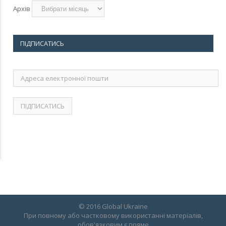
Архів
ПІДПИСАТИСЬ
Адреса
електронної
пошти
© 2016 Global Ukraine
При повному або частковому використанні матеріалів,
обов'язковим є пряме