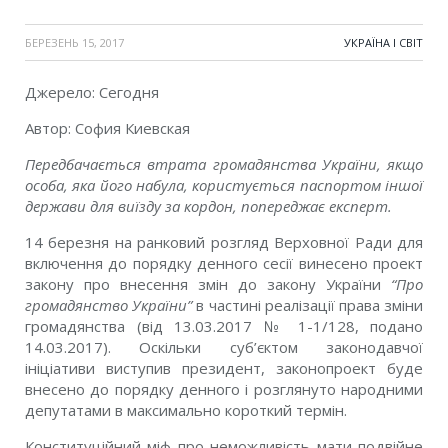
БЕРЕЗЕНЬ 15, 2017
УКРАЇНА І СВІТ
Джерело: Сегодня
Автор: София Киевская
Передбачається втрата громадянства України, якщо
особа, яка його набула, користується паспортом іншої
держави для виїзду за кордон, попереджає експерт.
14 березня на ранковий розгляд Верховної Ради для
включення до порядку денного сесії винесено проект
закону про внесення змін до закону України
“Про
громадянство України”
в частині реалізації права зміни
громадянства (від 13.03.2017 № 1-1/128, подано
14.03.2017). Оскільки суб’єктом законодавчої
ініціативи виступив президент, законопроект буде
внесено до порядку денного і розглянуто народними
депутатами в максимально короткий термін.
Конституційний міф про неможливість мати подвійне