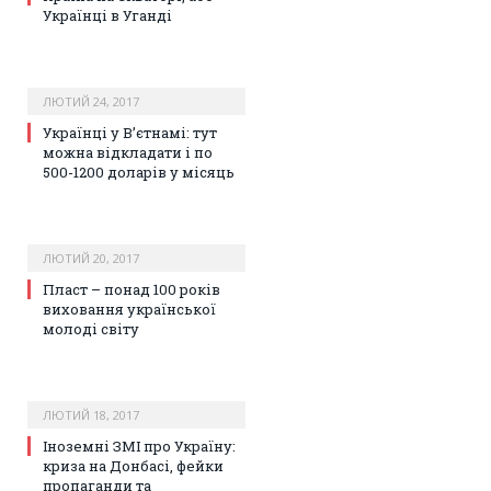
Українці в Уганді
ЛЮТИЙ 24, 2017
Українці у В’єтнамі: тут
можна відкладати і по
500-1200 доларів у місяць
ЛЮТИЙ 20, 2017
Пласт – понад 100 років
виховання української
молоді світу
ЛЮТИЙ 18, 2017
Іноземні ЗМІ про Україну:
криза на Донбасі, фейки
пропаганди та