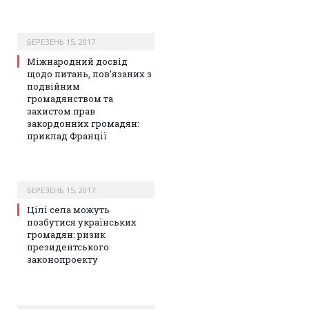
БЕРЕЗЕНЬ 15, 2017
Mіжнародний досвід
щодо питань, пов’язаних з
подвійним
громадянством та
захистом прав
закордонних громадян:
приклад Франції
БЕРЕЗЕНЬ 15, 2017
Цілі села можуть
позбутися українських
громадян: ризик
президентського
законопроекту