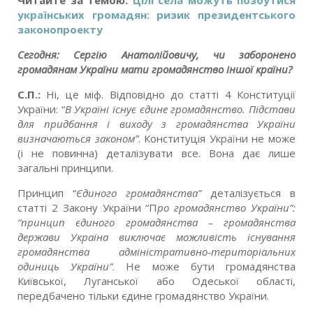
Читайте за темою:
Цілі села можуть позбутися
українських громадян: ризик президентського
законопроекту
Сегодня: Сергію Анатолійовичу, чи заборонено
громадянам України мати громадянство іншої країни?
С.П.:
Ні, це міф. Відповідно до статті 4 Конституції
України: “
В Україні існує єдине громадянство. Підстави
для придбання і виходу з громадянства України
визначаються законом”
. Конституція України не може
(і не повинна) деталізувати все. Вона дає лише
загальні принципи.
Принцип “
Єдиного громадянства”
деталізується в
статті 2 Закону України “П
ро громадянство України”:
“принцип єдиного громадянства – громадянства
держави Україна виключає можливість існування
громадянства адміністративно-територіальних
одиниць України”
. Не може бути громадянства
Київської, Луганської або Одеської області,
передбачено тільки єдине громадянство України.