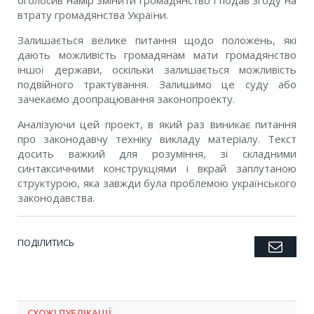
оголосив намір змінити громадянство і подав згоду на
втрату громадянства України.
Залишається велике питання щодо положень, які
дають можливість громадянам мати громадянство
іншої держави, оскільки залишається можливість
подвійного трактування. Залишимо це суду або
зачекаємо доопрацювання законопроекту.
Аналізуючи цей проект, в який раз виникає питання
про законодавчу техніку викладу матеріалу. Текст
досить важкий для розуміння, зі складними
синтаксичними конструкціями і вкрай заплутаною
структурою, яка завжди була проблемою українського
законодавства.
ПОДІЛИТИСЬ
Emai
Twitter
Facebook
Google+
Pinterest
LinkedIn
Tumblr
СХОЖІ ПУБЛІКАЦІЇ