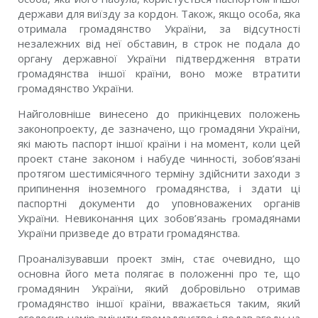
держави для виїзду за кордон. Також, якщо особа, яка
отримала громадянство України, за відсутності
незалежних від неї обставин, в строк не подала до
органу державної України підтвердження втрати
громадянства іншої країни, воно може втратити
громадянство України.
Найголовніше винесено до прикінцевих положень
законопроекту, де зазначено, що громадяни України,
які мають паспорт іншої країни і на момент, коли цей
проект стане законом і набуде чинності, зобов’язані
протягом шестимісячного терміну здійснити заходи з
припинення іноземного громадянства, і здати ці
паспортні документи до уповноважених органів
України. Невиконання цих зобов’язань громадянами
України призведе до втрати громадянства.
Проаналізувавши проект змін, стає очевидно, що
основна його мета полягає в положенні про те, що
громадянин України, який добровільно отримав
громадянство іншої країни, вважається таким, який