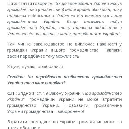
Ця ж стаття говорить:
“Якщо громадянин України набув
громадянство (підданство) іншої країни або країн, то у
правових відносинах з Україною він визнається лише
громадянином України. Якщо іноземець набув
громадянство України, то у правових відносинах з
Україною він визнається лише громадянином України”.
Так, чинне законодавство не виключає наявності у
громадян України іншого громадянства. Навпаки,
закон передбачає таку можливість.
З цим, думаю, розібралися.
Сегодня: Чи передбачено позбавлення громадянства
України та в яких випадках?
С.П.:
Згідно зі ст. 19 Закону України “
Про громадянство
України
“, громадянин України не може втратити
громадянство України. Позбавити громадянина
України громадянства – заборонено!
Втратити громадянство України громадянин може за
таких обставин: