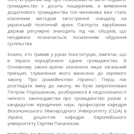
громадянство є досить поширеним, а виявлення
додаткового громадянства топ-чиновника вже стало
класичним методом загострення скандалу на
українській політичній арені. Паспорти зарубіжних
держав регулярно знаходять під час обшуків, що
неодмінно позначається посиленням обурення
суспільства.
Кожен, хто тримав у руках Конституцію, пам’ятає, що
в Україні передбачено єдине громадянство. В
Основному законі країни зазначено лише загальний
принцип, тлумачення якого винесено до окремого
закону
“Про громадянство України”.
Перш ніж
розглядати зміну до закону, які були запропоновані
Петром Порошенком, розберемося в недосконалості
чинного законодавства про громадянство разом з
кандидатом юридичних наук, професором кафедри
Вісконсинського Міжнародного Університету (США) в
Україні, доцентом кафедри Європейського
університету Сергієм Панасюком.