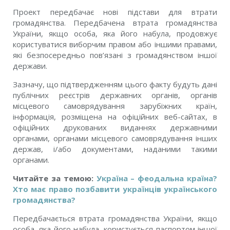
Проект передбачає нові підстави для втрати
громадянства. Передбачена втрата громадянства
України, якщо особа, яка його набула, продовжує
користуватися виборчим правом або іншими правами,
які безпосередньо пов’язані з громадянством іншої
держави.
Зазначу, що підтвердженням цього факту будуть дані
публічних реєстрів державних органів, органів
місцевого самоврядування зарубіжних країн,
інформація, розміщена на офіційних веб-сайтах, в
офіційних друкованих виданнях державними
органами, органами місцевого самоврядування інших
держав, і/або документами, наданими такими
органами.
Читайте за темою:
Україна – феодальна країна?
Хто має право позбавити українців українського
громадянства?
Передбачається втрата громадянства України, якщо
особа, яка його набула, користується паспортом іншої