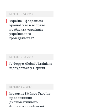
БЕРЕЗЕНЬ 14, 2017
Україна – феодальна
країна? Хто має право
позбавити українців
українського
громадянства?
БЕРЕЗЕНЬ 13, 2017
ІV Форум Global Ukrainians
відбудеться у Парижі
БЕРЕЗЕНЬ 9, 2017
Іноземні ЗМІ про Україну:
продовження
дипломатичного
фрілансу, російський