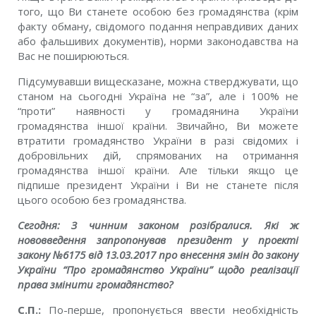
того, що Ви станете особою без громадянства (крім
факту обману, свідомого подання неправдивих даних
або фальшивих документів), норми законодавства на
Вас не поширюються.
Підсумувавши вищесказане, можна стверджувати, що
станом на сьогодні Україна не “за”, але і 100% не
“проти” наявності у громадянина України
громадянства іншої країни. Звичайно, Ви можете
втратити громадянство України в разі свідомих і
добровільних дій, спрямованих на отримання
громадянства іншої країни. Але тільки якщо це
підпише президент України і Ви не станете після
цього особою без громадянства.
Сегодня: З чинним законом розібралися. Які ж
нововведення запропонував президент у проекті
закону №6175 від 13.03.2017 про внесення змін до закону
України “Про громадянство України” щодо реалізації
права змінити громадянство?
С.П.:
По-перше, пропонується ввести необхідність