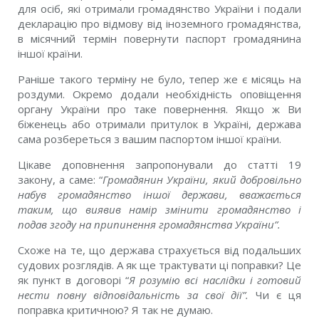
для осіб, які отримали громадянство України і подали
декларацію про відмову від іноземного громадянства,
в місячний термін повернути паспорт громадянина
іншої країни.
Раніше такого терміну не було, тепер же є місяць на
роздуми. Окремо додали необхідність оповіщення
органу України про таке повернення. Якщо ж Ви
біженець або отримали притулок в Україні, держава
сама розбереться з вашим паспортом іншої країни.
Цікаве доповнення запропонували до статті 19
закону, а саме: “
Громадянин України, який добровільно
набув громадянство іншої держави, вважається
таким, що виявив намір змінити громадянство і
подав згоду на припинення громадянства України”.
Схоже на те, що держава страхується від подальших
судових розглядів. А як ще трактувати ці поправки? Це
як пункт в договорі “
Я розумію всі наслідки і готовий
нести повну відповідальність за свої дії”.
Чи є ця
поправка критичною? Я так не думаю.