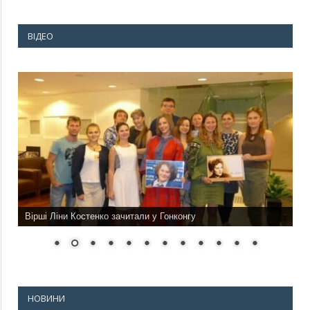
ВІДЕО
Вірші Ліни Костенко зачитали у Гонконгу
НОВИНИ