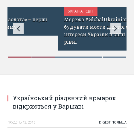
УКРАЇНА І СВІТ
ГРУДЕНЬ 15, 2016
Мережа #GlobalUkrainians продовжує
будувати мости для того, щоб просувати
інтереси України в світі на глобальному
рівні
Український різдвяний ярмарок
відкриється у Варшаві
ГРУДЕНЬ 13, 2016
DIGEST
,
ПОЛЬЩА