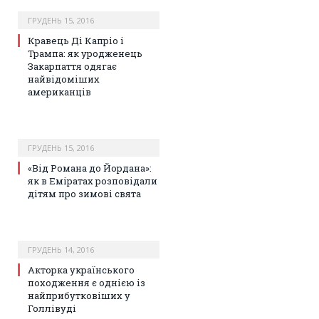
ГРУДЕНЬ 15, 2016
Кравець Ді Капріо і
Трампа: як уродженець
Закарпаття одягає
найвідоміших
американців
ГРУДЕНЬ 15, 2016
«Від Романа до Йордана»:
як в Еміратах розповідали
дітям про зимові свята
ГРУДЕНЬ 14, 2016
Акторка українського
походження є однією із
найприбутковіших у
Голлівуді