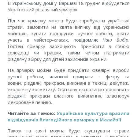
В Українському домі у Варшаві 18 грудня відбудеться
Український різдвяний ярмарок.
Під час ярмарку можна буде спробувати українські
страви, замовити на свята випічку від українських
майстрів, купити подарунки ручної роботи, взяти
участь в майстер-класах, повідомляє
Наш Вибір
.
Гостей ярмарку заохочують приносити з собою
солодощі чи іграшки, таким чином підтримати
різдвяну збірку для дітей захисників України.
На ярмарку можна буде придбати ювелірні вироби
ручної роботи, ялинкові прикраси з фетру та
вовни, різдвяні прикраси, виконані в техніці декупаж,
екологічну косметику. Святкову експозицію доповнять
різдвяні прикраси власного виконання, власноруч
декороване печиво.
Читайте за темою:
Українська культура вразила
відвідувачів благодійного ярмарку в Малайзії
Також на святі можна буде скуштувати страви