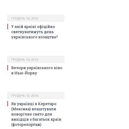
ГРУДЕНЬ 14, 2016
У якій країні офіційно
святкуватимуть день
українського козацтва?
ГРУДЕНЬ 14, 2016
Вечори українського кіно
в Нью-Йорку
ГРУДЕНЬ 13, 2016
Як українці в Керетаро
(Мексика) влаштували
новорічне свято для
вихідців з багатьох країн
(фоторепортаж)