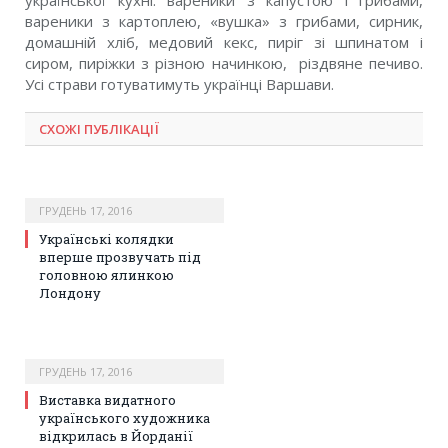
української кухні: вареники з капустою і грибами,
вареники з картоплею, «вушка» з грибами, сирник,
домашній хліб, медовий кекс, пиріг зі шпинатом і
сиром, пиріжки з різною начинкою, різдвяне печиво.
Усі страви готуватимуть українці Варшави.
СХОЖІ ПУБЛІКАЦІЇ
ГРУДЕНЬ 17, 2016
Українські колядки
вперше прозвучать під
головною ялинкою
Лондону
ГРУДЕНЬ 17, 2016
Виставка видатного
українського художника
відкрилась в Йорданії