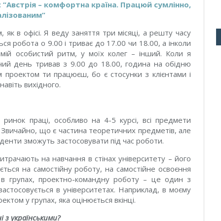
 “Австрія – комфортна країна. Працюй сумлінно,
алізованим”
як в офісі. Я веду заняття три місяці, а решту часу
 робота о 9.00 і триває до 17.00 чи 18.00, а інколи
мій особистий ритм, у моїх колег – інший. Коли я
чий день тривав з 9.00 до 18.00, година на обідню
м проектом ти працюєш, бо є стосунки з клієнтами і
навіть вихідного.
ринок праці, особливо на 4-5 курсі, всі предмети
 Звичайно, що є частина теоретичних предметів, але
студенти зможуть застосовувати під час роботи.
итрачають на навчання в стінах університету – його
ається на самостійну роботу, на самостійне освоєння
 в групах, проектно-командну роботу – це один з
застосовується в університетах. Наприклад, в моєму
ектом у групах, яка оцінюється вкінці.
і з українськими?