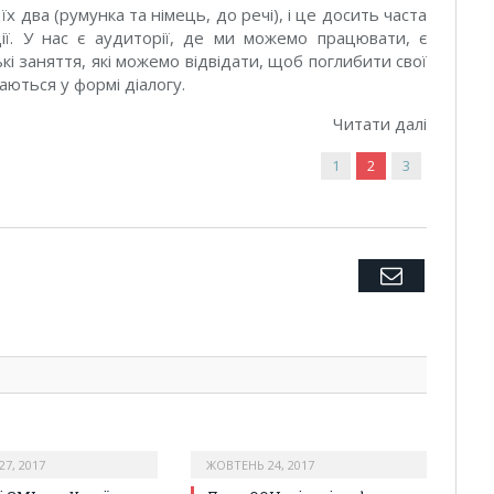
 їх два (румунка та німець, до речі), і це досить часта
ії. У нас є аудиторії, де ми можемо працювати, є
кі заняття, які можемо відвідати, щоб поглибити свої
ваються у формі діалогу.
Читати далі
1
2
3
Twitter
Facebook
Google+
Pinterest
LinkedIn
Tumblr
Email
7, 2017
ЖОВТЕНЬ 24, 2017