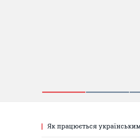
ЖОВТЕНЬ 27, 2017
Іноземні ЗМІ про Україн
легітимного» та «смерто
Як працюється українським