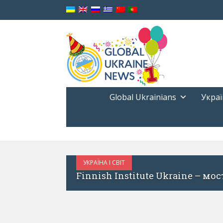
Global Ukrainians
Украї
УКРАЇНА І СВІТ
 Фінляндією