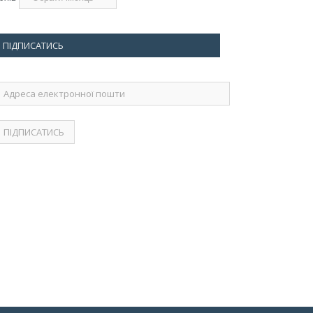
ПІДПИСАТИСЬ
дреса
лектронної
ошти