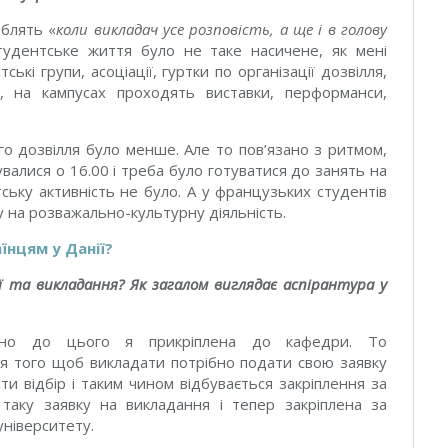
юблять «
коли викладач усе розповість, а ще і в голову
удентське життя було не таке насичене, як мені
ькі групи, асоціації, гуртки по організації дозвілля,
а, на кампусах проходять виставки, перформанси,
ого дозвілля було менше. Але то пов’язано з ритмом,
увалися о 16.00 і треба було готуватися до занять на
ську активність не було. А у французьких студентів
у на розважально-культурну діяльність.
їнцям у Данії?
ї та викладання? Як загалом виглядає аспірантура у
льно до цього я прикріплена до кафедри. То
для того щоб викладати потрібно подати свою заявку
ти відбір і таким чином відбувається закріплення за
таку заявку на викладання і тепер закріплена за
ніверситету.