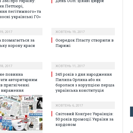
 ЗМІ про Україну:
День ООН: цікаві цифри
ик Петлюрі,
ння легітимного» та
носні українські ГО»
9, 2017
ЖОВТЕНЬ 19, 2017
а позмагається за
Осередок Пласту створили в
ьку корону краси
Парижі
8, 2017
ЖОВТЕНЬ 11, 2017
 не повинна
345 років з дня народження
ати авторитарним
Пилипа Орлика або як
 в пригніченні
боролася з корупцією перша
 вираження
українська конституція
ЖОВТЕНЬ 6, 2017
Світовий Конґрес Українців:
50 років промоції України за
кордоном
А