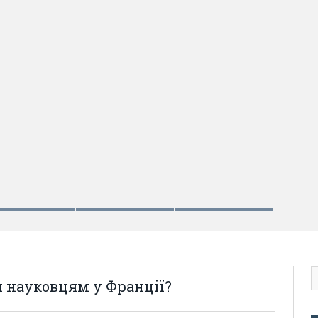
у: пам’ятник Петлюрі, «повалення
носні українські ГО»
 науковцям у Франції?