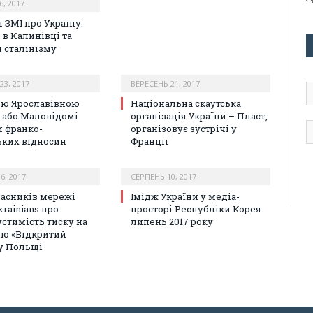
, 2017
 ЗМІ про Україну:
 в Калинівці та
 сталінізму
23, 2017
ВЕРЕСЕНЬ 21, 2017
А
е
ю Ярославівною
Національна скаутська
п
 або Маловідомі
організація України – Пласт,
и франко-
організовує зустрічі у
ьких відносин
Франції
6, 2017
СЕРПЕНЬ 10, 2017
часників мережі
Імідж України у медіа-
krainians про
просторі Республіки Корея:
стимість тиску на
липень 2017 року
ю «Відкритий
 у Польщі