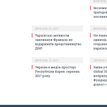
ЖОВТЕНЬ 6
Іноземні
трагедія
злочини
ВЕРЕСЕНЬ 27, 2017
ВЕРЕСЕНЬ 
Українські активісти
Не Анно
закликали Францію не
єдиною,
відкривати представництво
сторінк
ДНР
українс
ВЕРЕСЕНЬ 12, 2017
СЕРПЕНЬ 1
Україна в медіа-просторі
Заява у
Республіки Корея: серпень
Global U
2017 року
неприпу
Фундаці
діалог»