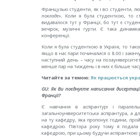
Французькі студенти, як і всі студенти, л
покладе».
Коли я була студенткою, то ст
видавалося тут у Франції, бо тут є студентс
вечірок, музичні гурти. Є така динамік
конференції.
Коли я була студенткою в Україні, то так
якщо в нас пари починалися о 8.00 і закінч
наступний день – часу на позауніверситет
менше пар на тиждень і в них є більше час
Читайте за темою:
Як працюється укра
GU: Як Ви поєднуєте написання дисертаці
Франції?
Є навчання в аспірантурі і парале
загальноуніверситетська аспірантура, а 
на ту кафедру, яка пропонує години, прой
кафедрою. Півтора року тому я подала 
кафедрою, при цьому будучи аспіранткою у