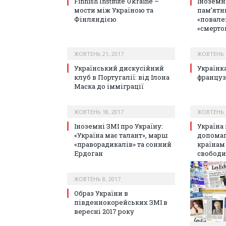
Finnish Institute Ukraine –
Іноземні
мости між Україною та
пам’ятн
Фінляндією
«повале
«смерто
ЖОВТЕНЬ 21, 2017
ЖОВТЕНЬ 1
Український дискусійний
Українк
клуб в Португалії: від Ілона
француз
Маска до імміграції
ЖОВТЕНЬ 18, 2017
ЖОВТЕНЬ 1
Іноземні ЗМІ про Україну:
Україна
«Україна має талант», марш
допомаг
«праворадикалів» та сонний
країнам
Ердоган
свободи
ЖОВТЕНЬ 8, 2017
Образ України в
південнокорейських ЗМІ в
вересні 2017 року