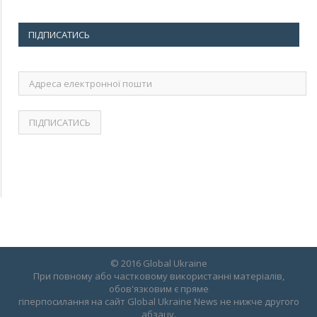
ПІДПИСАТИСЬ
Адреса
електронної
пошти
© 2016 Global Ukraine
При повному або частковому використанні матеріалів,
обов'язковим є пряме
гіперпосилання на сайт Global Ukraine News не нижче другого
абзацу.