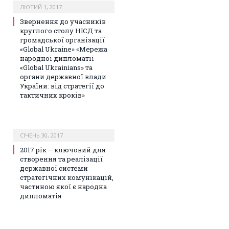
ЛЮТИЙ 1, 2017
Звернення до учасників
круглого столу НІСД та
громадської організації
«Global Ukraine» «Мережа
народної дипломатії
«Global Ukrainians» та
органи державної влади
України: від стратегії до
тактичних кроків»
СІЧЕНЬ 30, 2017
2017 рік – ключовий для
створення та реалізації
державної системи
стратегічних комунікацій,
частиною якої є народна
дипломатія