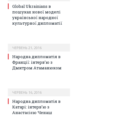
Global Ukrainians в
пошуках нової моделі
української народної
культурної дипломатії
ЧЕРВЕНЬ 21, 2016
Народна дипломатія в
Франції: інтерв’ю з
Дмитром Атаманюком
ЧЕРВЕНЬ 16, 2016
Народна дипломатія в
Катарі: інтерв’ю з
Анастасією Чeнaш