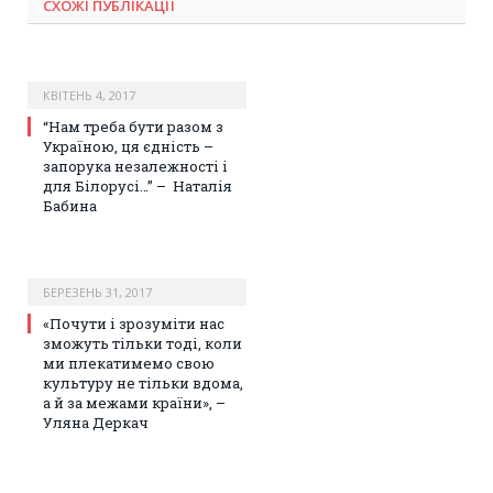
СХОЖІ ПУБЛІКАЦІЇ
КВІТЕНЬ 4, 2017
“Нам треба бути разом з
Україною, ця єдність –
запорука незалежності і
для Білорусі…” – Наталія
Бабина
БЕРЕЗЕНЬ 31, 2017
«Почути і зрозуміти нас
зможуть тільки тоді, коли
ми плекатимемо свою
культуру не тільки вдома,
а й за межами країни», –
Уляна Деркач